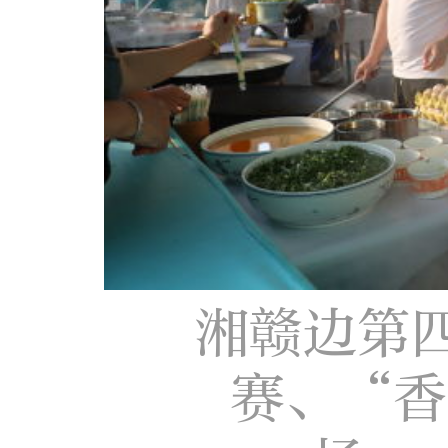
湘赣边第
赛、“香