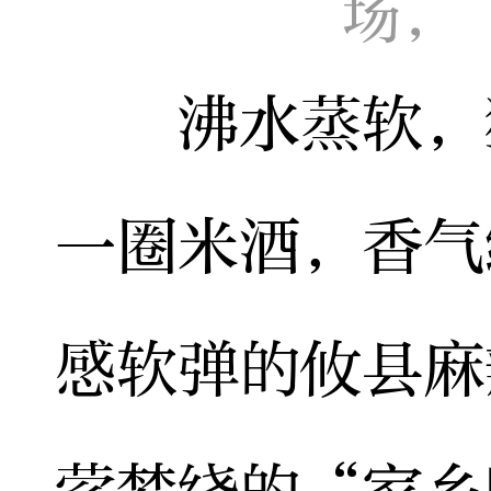
场，
沸水蒸软，猛
一圈米酒，香气
感软弹的攸县麻