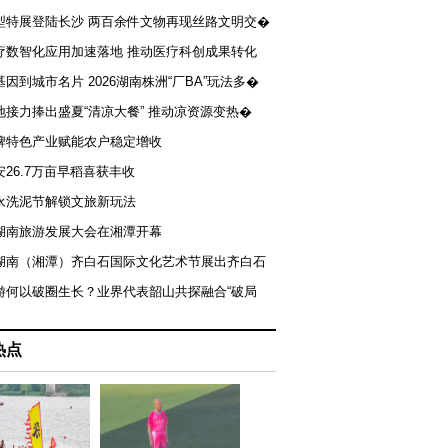
型特展登陆长沙 两百余件文物再现丝路文明交�
疗数智化应用加速落地 推动医疗科创成果转化
基因到城市名片 2026湖南株洲“厂BA”玩法多�
地接力捧出盛夏“清凉大餐” 推动凉资源变热�
牌特色产业赋能农户稳定增收
安26.7万亩早稻喜获丰收
永洗泥节解锁文旅新玩法
湖南旅游发展大会在湘潭开幕
届湖南（湘潭）齐白石国际文化艺术节展出齐白石
游何以破圈生长？业界代表韶山共探融合“破局
热点