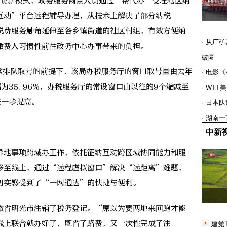
缴费新模式，政务服务网点人员通过“帮代办”受理辖区纳
互动”平台远程辅导办理，从技术上解决了部分纳税
税费服务触角延伸至各乡镇街道的社区村组，有效方便纳
· 从厂
缴费人习惯性前往政务中心办事带来的负担。
破圈
排队取号的前提下，该局办税服务厅的窗口取号量由去年
· 电影
降幅为35.96%，办税服务厅的常设窗口由以往的9个缩减至
· WT
进一步提高。
· 日本
· 湖南
中新
地事项跨域办工作，依托征纳互动跨区域协同能力和服
移至线上，通过“远程虚拟窗口”解决“远距离”难题，
切实感受到了“一网通达”的快捷与便利。
省明光市注销了税务登记。“原以为要两地来回跑才能
线上联合就办好了，既省了路费，又一次性完成了注
建党