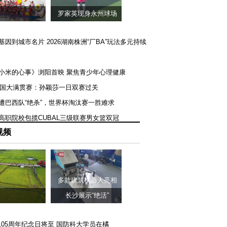
罗家英现身永州球场
矿基因到城市名片 2026湖南株洲“厂BA”玩法多元持续
《小米的心事》浏阳首映 聚焦青少年心理健康
T美国大满贯赛：孙颖莎一日双赛过关
队遭巴西队“绝杀”，世界杯淘汰赛一胜难求
一高职院校包揽CUBAL三级联赛男女篮双冠
视频
多款建筑机器人亮相
长沙展示“绝活”
105周年纪念日将至 国防科大学员在橘