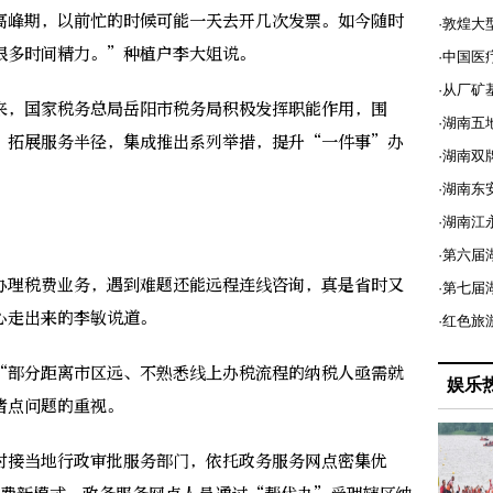
峰期，以前忙的时候可能一天去开几次发票。如今随时
·敦煌大
很多时间精力。”种植户李大姐说。
·中国医
·从厂矿
，国家税务总局岳阳市税务局积极发挥职能作用，围
·湖南五
、拓展服务半径，集成推出系列举措，提升“一件事”办
·湖南双
·湖南东
·湖南江
·第六届
理税费业务，遇到难题还能远程连线咨询，真是省时又
·第七
心走出来的李敏说道。
·红色旅
部分距离市区远、不熟悉线上办税流程的纳税人亟需就
娱乐
堵点问题的重视。
接当地行政审批服务部门，依托政务服务网点密集优