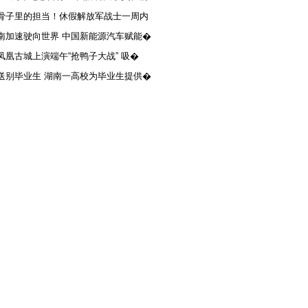
骨子里的担当！休假解放军战士一周内
南加速驶向世界 中国新能源汽车赋能�
凤凰古城上演端午“抢鸭子大战” 吸�
送别毕业生 湖南一高校为毕业生提供�