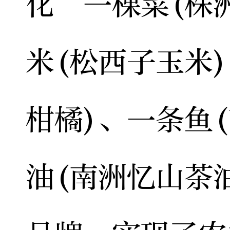
化“一棵菜(株
米(松西子玉米
柑橘)、一条鱼
油(南洲忆山茶