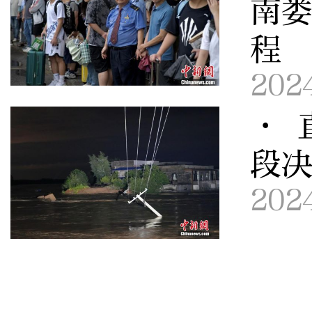
南娄
程
202
· 
段
202