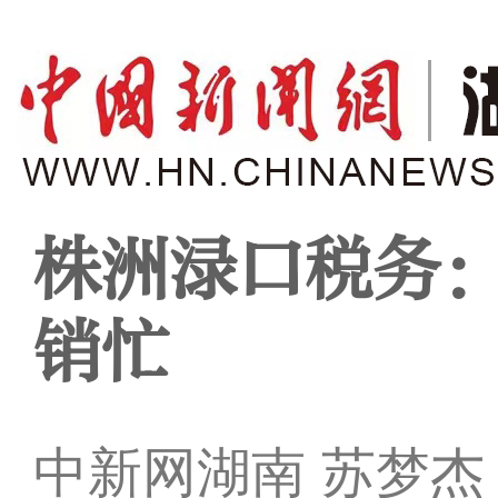
株洲渌口税务：
销忙
中新网湖南 苏梦杰