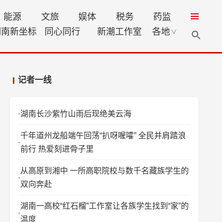
能源
文旅
娱体
税务
药监
湖南新坐标
同心同行
新潮工作室
各地
∨
记者一线
湖南长沙紫竹山雨后现绝美云海
千年道州龙船端午回荡“扒呀喔嚯” 全民并肩踏浪
前行 热爱刻进骨子里
从高原到湘中 一所高职院校与数千名藏族学生的
双向奔赴
湖南一高校“红石榴”工作室让各族学生找到“家”的
温度