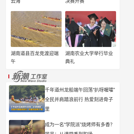
云海
决赛开赛
湖南道县百龙竞渡迎端
湖南农业大学举行毕业
午
典礼
千年道州龙船端午回荡“扒呀喔嚯”
全民并肩踏浪前行 热爱刻进骨子
里
成为一名“学院派”烧烤师有多香？