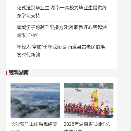
花式送别毕业生 湖南一高校为毕业生提供终
身学习支持
雪域学子跨越千里接力赴湘 职教连心架起湘
藏“同心桥”
年轻人“掌舵”千年龙船 湖南道县古老民俗焕
发时代新韵
镜观湖南
长沙紫竹山雨后现绝美
2026年湖南省“龙超”总