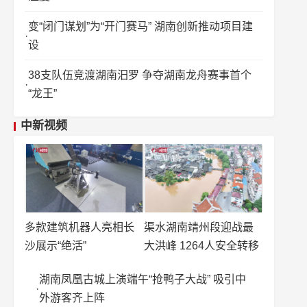
变“闭门谋划”为“开门赛马” 湖南创新推动项目建
设
38支队伍竞渡湖南汨罗 争夺湖南龙舟赛事首个
“龙王”
中新视频
多款建筑机器人亮相长
渠水湖南靖州段迎战最
沙展示“绝活”
大洪峰 1264人安全转移
湖南凤凰古城上演端午“抢鸭子大战” 吸引中
外游客齐上阵