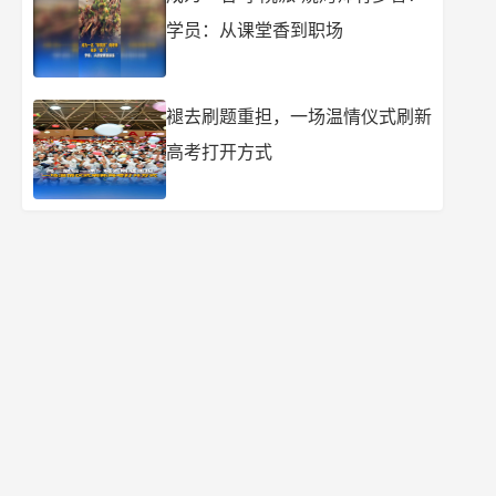
学员：从课堂香到职场
褪去刷题重担，一场温情仪式刷新
高考打开方式