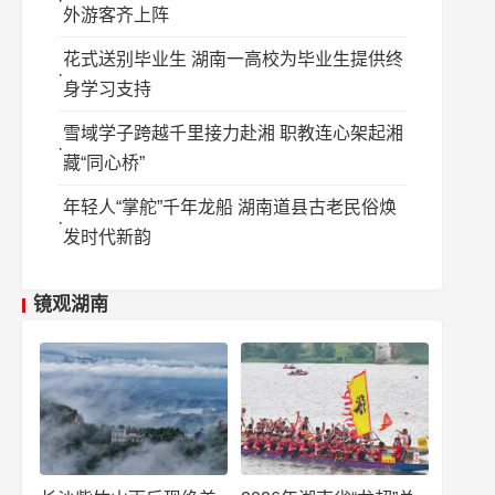
外游客齐上阵
花式送别毕业生 湖南一高校为毕业生提供终
身学习支持
雪域学子跨越千里接力赴湘 职教连心架起湘
藏“同心桥”
年轻人“掌舵”千年龙船 湖南道县古老民俗焕
发时代新韵
镜观湖南