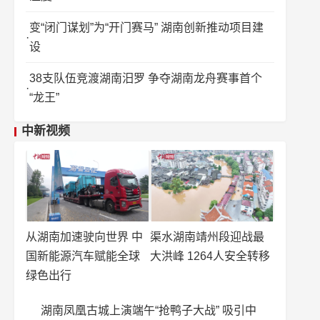
变“闭门谋划”为“开门赛马” 湖南创新推动项目建
设
38支队伍竞渡湖南汨罗 争夺湖南龙舟赛事首个
“龙王”
中新视频
从湖南加速驶向世界 中
渠水湖南靖州段迎战最
国新能源汽车赋能全球
大洪峰 1264人安全转移
绿色出行
湖南凤凰古城上演端午“抢鸭子大战” 吸引中