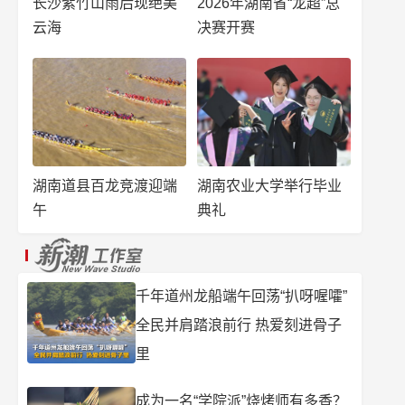
长沙紫竹山雨后现绝美
2026年湖南省“龙超”总
云海
决赛开赛
湖南道县百龙竞渡迎端
湖南农业大学举行毕业
午
典礼
千年道州龙船端午回荡“扒呀喔嚯”
全民并肩踏浪前行 热爱刻进骨子
里
成为一名“学院派”烧烤师有多香？