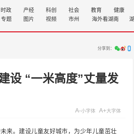
时政
产经
科创
社会
教育
健康
专题
图片
视频
市州
海外看湖南
分享到：
设 “一米高度”丈量发
A-
A+
小字体
大字体
未来。建设儿童友好城市，为少年儿童茁壮