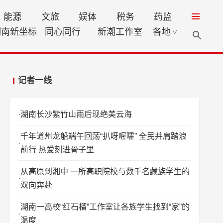
能源
文旅
娱体
税务
药监
湖南新坐标
同心同行
新潮工作室
各地
∨
记者一线
湖南长沙紫竹山雨后现绝美云海
千年道州龙船端午回荡“扒呀喔嚯” 全民并肩踏浪
前行 热爱刻进骨子里
从高原到湘中 一所高职院校与数千名藏族学生的
双向奔赴
湖南一高校“红石榴”工作室让各族学生找到“家”的
温度