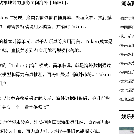
推动本地算力服务面向海外市场应用。
湖南
law时发现，这类智能体能看懂屏幕、处理文档、执行操
·敦煌大
，都需要持续调用大模型，并消耗Token。
·中国医
·从厂矿
的基本计算单元。对于AI玩具等应用而言，Token成本是
·湖南五
合规，直接关系到AI应用能否规模化落地。
·湖南双
·湖南东
“Token出海”模式，简单来说，就是海外数据通过
·湖南江
模型和算力完成推理，再将结果返回海外市场。Token
·第六届
用户。
·第七
吴长林在接受采访时表示，海外数据回传后，会进行物
·红色旅
于建立一个“数字保税区”。
娱乐
定性要求较高。汕头拥有国际海缆登陆站，直连新加坡
资源较为丰富，可为算力中心运行提供绿色能源支撑。