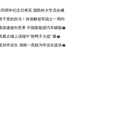
105周年纪念日将至 国防科大学员在橘
骨子里的担当！休假解放军战士一周内
南加速驶向世界 中国新能源汽车赋能�
凤凰古城上演端午“抢鸭子大战” 吸�
送别毕业生 湖南一高校为毕业生提供�