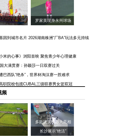
罗家英现身永州球场
矿基因到城市名片 2026湖南株洲“厂BA”玩法多元持续
《小米的心事》浏阳首映 聚焦青少年心理健康
T美国大满贯赛：孙颖莎一日双赛过关
队遭巴西队“绝杀”，世界杯淘汰赛一胜难求
一高职院校包揽CUBAL三级联赛男女篮双冠
视频
多款建筑机器人亮相
长沙展示“绝活”