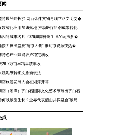
要闻
型特展登陆长沙 两百余件文物再现丝路文明交�
疗数智化应用加速落地 推动医疗科创成果转化
基因到城市名片 2026湖南株洲“厂BA”玩法多�
地接力捧出盛夏“清凉大餐” 推动凉资源变热�
牌特色产业赋能农户稳定增收
安26.7万亩早稻喜获丰收
永洗泥节解锁文旅新玩法
湖南旅游发展大会在湘潭开幕
届湖南（湘潭）齐白石国际文化艺术节展出齐白石
游何以破圈生长？业界代表韶山共探融合“破局
热点