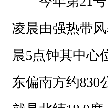
今年第21号台
凌晨由强热带风
晨5点钟其中心
东偏南方约83