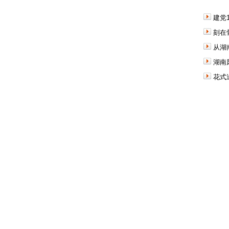
建党
刻在
从湖
湖南
花式