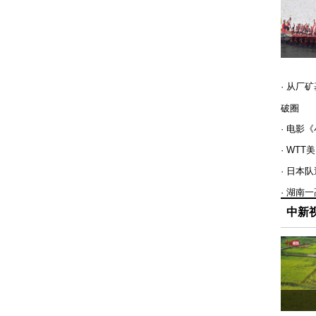
· 从厂
破圈
· 电影
· WT
· 日本
· 湖南
中新