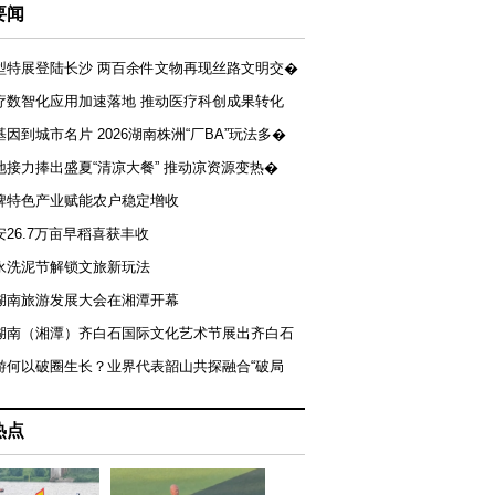
要闻
型特展登陆长沙 两百余件文物再现丝路文明交�
疗数智化应用加速落地 推动医疗科创成果转化
基因到城市名片 2026湖南株洲“厂BA”玩法多�
地接力捧出盛夏“清凉大餐” 推动凉资源变热�
牌特色产业赋能农户稳定增收
安26.7万亩早稻喜获丰收
永洗泥节解锁文旅新玩法
湖南旅游发展大会在湘潭开幕
届湖南（湘潭）齐白石国际文化艺术节展出齐白石
游何以破圈生长？业界代表韶山共探融合“破局
热点