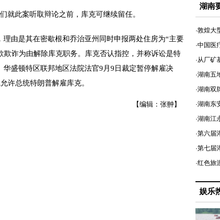
湖南
们就此案听取辩论之前，库克可继续留任。
·敦煌大
理由是其在密歇根和乔治亚州同时申报两处住房为“主要
·中国医
贷款欺诈为由解除库克职务。库克否认指控，并称诉讼是特
·从厂矿
。华盛顿特区联邦地区法院法官9月9日裁定暂停解雇决
·湖南五
院允许总统特朗普解雇库克。
·湖南双
·湖南东
【编辑：张翀】
·湖南江
·第六届
·第七
·红色旅
娱乐