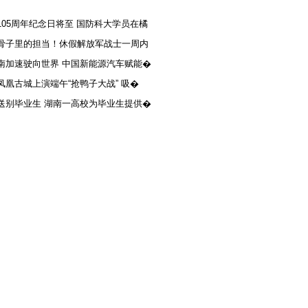
105周年纪念日将至 国防科大学员在橘
骨子里的担当！休假解放军战士一周内
南加速驶向世界 中国新能源汽车赋能�
凤凰古城上演端午“抢鸭子大战” 吸�
送别毕业生 湖南一高校为毕业生提供�