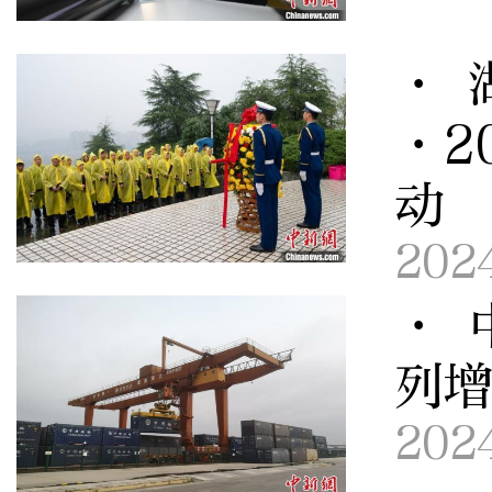
· 
·2
动
202
· 
列增
202