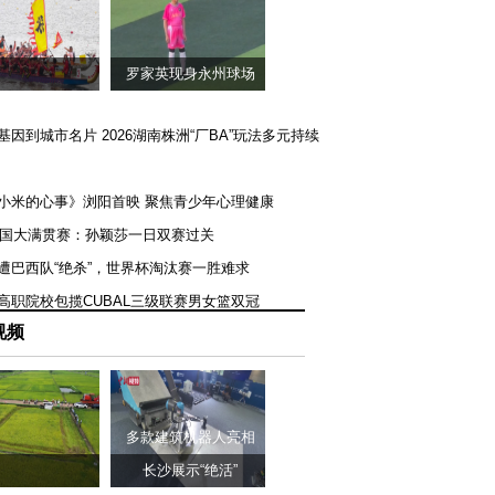
罗家英现身永州球场
矿基因到城市名片 2026湖南株洲“厂BA”玩法多元持续
《小米的心事》浏阳首映 聚焦青少年心理健康
T美国大满贯赛：孙颖莎一日双赛过关
队遭巴西队“绝杀”，世界杯淘汰赛一胜难求
一高职院校包揽CUBAL三级联赛男女篮双冠
视频
多款建筑机器人亮相
长沙展示“绝活”