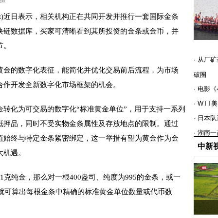
ait)近日表示，相关机构正在共同开发并推行一套国际金条
块链数据库，买家可清晰看到其所投资的金条或金币，并
节。
· 从厂
金的数字化表征，能简化并优化交易前后流程，为市场
破圈
合作开发全新数字化市场框架的机会。
· 电影
· WT
化为可交易的数字化“标准黄金单位”，用于支持一系列
· 日本
抵押品，同时不受实物金条属性及存放地点的限制。通过
· 湖南
值始终与特定金条紧密绑定，这一举措有望为黄金作为金
中新
大机遇。
纯金，那么对一根400盎司、纯度为995的金条，或一
法就可算出每根金条中精确的标准黄金单位数量或代币数