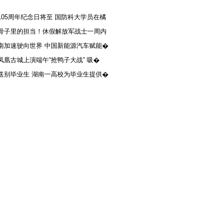
105周年纪念日将至 国防科大学员在橘
骨子里的担当！休假解放军战士一周内
南加速驶向世界 中国新能源汽车赋能�
凤凰古城上演端午“抢鸭子大战” 吸�
送别毕业生 湖南一高校为毕业生提供�