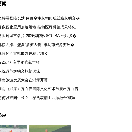
要闻
型特展登陆长沙 两百余件文物再现丝路文明交�
疗数智化应用加速落地 推动医疗科创成果转化
基因到城市名片 2026湖南株洲“厂BA”玩法多�
地接力捧出盛夏“清凉大餐” 推动凉资源变热�
牌特色产业赋能农户稳定增收
安26.7万亩早稻喜获丰收
永洗泥节解锁文旅新玩法
湖南旅游发展大会在湘潭开幕
届湖南（湘潭）齐白石国际文化艺术节展出齐白石
游何以破圈生长？业界代表韶山共探融合“破局
热点