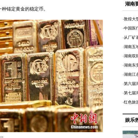
湖南
一种锚定黄金的稳定币。
·敦煌大
·中国医
·从厂矿
·湖南五
·湖南双
·湖南东
·湖南江
·第六届
·第七
·红色旅
娱乐
 摄