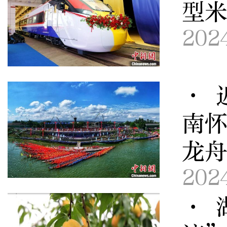
型
202
· 
南
龙
202
· 