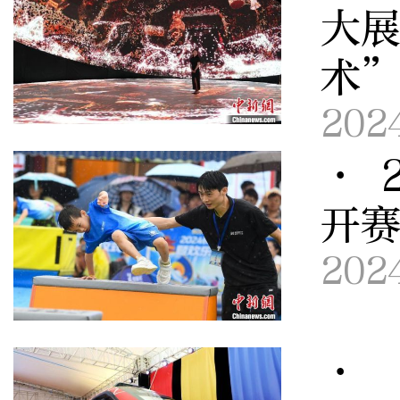
大展
术
202
· 
开赛
202
· 