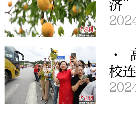
济
202
· 
校连
202