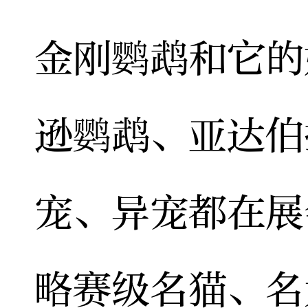
金刚鹦鹉和它的
逊鹦鹉、亚达伯
宠、异宠都在展
略赛级名猫、名