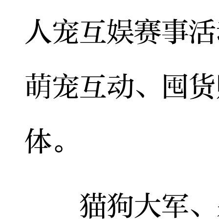
人宠互娱赛事活
萌宠互动、囤货
体。
猫狗大军、呆