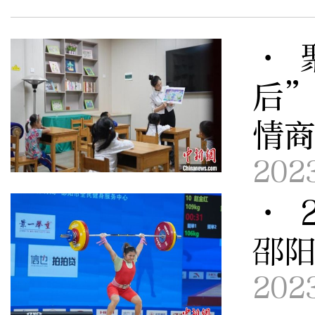
· 
后
情
202
· 
邵
202