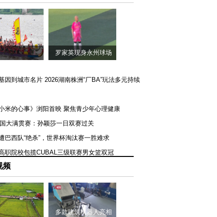
罗家英现身永州球场
矿基因到城市名片 2026湖南株洲“厂BA”玩法多元持续
《小米的心事》浏阳首映 聚焦青少年心理健康
T美国大满贯赛：孙颖莎一日双赛过关
队遭巴西队“绝杀”，世界杯淘汰赛一胜难求
一高职院校包揽CUBAL三级联赛男女篮双冠
视频
多款建筑机器人亮相