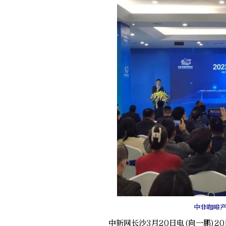
中非咖啡
中新网长沙3月20日电(向一鹏)20