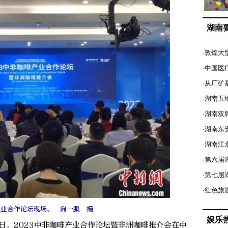
湖南
·敦煌大
·中国医
·从厂矿
·湖南五
·湖南双
·湖南东
·湖南江
·第六届
·第七
·红色旅
产业合作论坛现场。 向一鹏 摄
娱乐
日，2023中非咖啡产业合作论坛暨非洲咖啡推介会在中