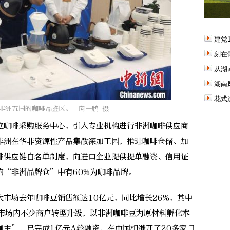
建党
刻在
从湖
湖南
花式
非洲五国的咖啡品鉴区。 向一鹏 摄
咖啡采购服务中心，引入专业机构进行非洲咖啡供应商
非洲在华非资源性产品集散深加工园，推进咖啡仓储、加
啡供应链白名单制度，向进口企业提供提单融资、信用证
的“非洲品牌仓”中有60%为咖啡品牌。
场去年咖啡豆销售额达10亿元，同比增长26%，其中
。市场内不少商户转型升级，以非洲咖啡豆为原材料孵化本
主”，已完成1亿元A轮融资，在中国相继开了20多家门