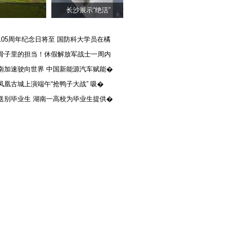
长沙展示“绝活”
105周年纪念日将至 国防科大学员在橘
骨子里的担当！休假解放军战士一周内
南加速驶向世界 中国新能源汽车赋能�
凤凰古城上演端午“抢鸭子大战” 吸�
送别毕业生 湖南一高校为毕业生提供�