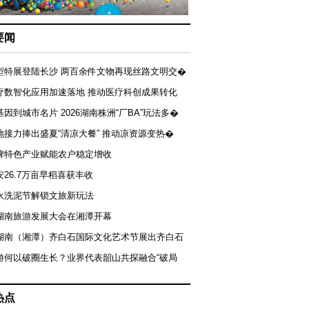
要闻
型特展登陆长沙 两百余件文物再现丝路文明交�
疗数智化应用加速落地 推动医疗科创成果转化
基因到城市名片 2026湖南株洲“厂BA”玩法多�
地接力捧出盛夏“清凉大餐” 推动凉资源变热�
牌特色产业赋能农户稳定增收
安26.7万亩早稻喜获丰收
永洗泥节解锁文旅新玩法
湖南旅游发展大会在湘潭开幕
届湖南（湘潭）齐白石国际文化艺术节展出齐白石
游何以破圈生长？业界代表韶山共探融合“破局
热点