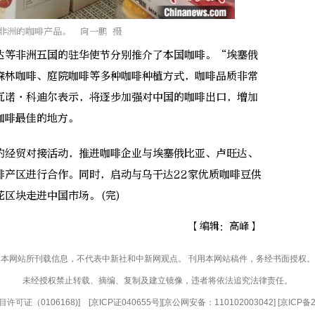
非洲的咖啡产品。 向一鹏 摄
等非洲五国的驻华使节分别推介了本国咖啡。“埃塞俄
森林咖啡、庭院咖啡等多种咖啡种植方式，咖啡品质非常
瓦诺·科迪尔表示，将逐步加强对中国的咖啡出口，增加
咖啡最佳的地方。
经贸对接活动，推进咖啡企业与埃塞俄比亚、卢旺达、
啡产区进行合作。同时，启动与乌干达22家优质咖啡豆供
区块走进中国市场。(完)
【编辑：高峰】
本网站所刊载信息，不代表中新社和中新网观点。 刊用本网站稿件，务经书面授权。
未经授权禁止转载、摘编、复制及建立镜像，违者将依法追究法律责任。
许可证（0106168)
] [
京ICP证040655号
][京公网安备：110102003042] [
京ICP备2