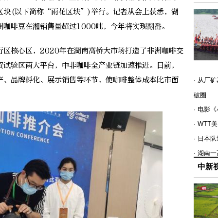
区块(以下简称“雨花区块”)举行。记者从会上获悉，湖
咖啡豆在湘销售量超过1000吨，今年将实现翻番。
核心区，2020年在湖南高桥大市场打造了非洲咖啡交
贸试验区两大平台，中非咖啡全产业链加速推进。目前，
产、品牌孵化、展示销售等环节，使咖啡整体成本比市面
· 从厂
破圈
· 电影
· WT
· 日本
· 湖南
中新