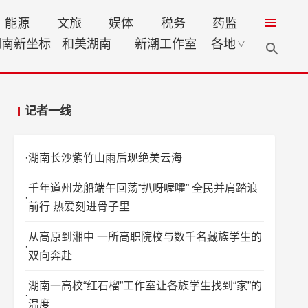
能源
文旅
娱体
税务
药监
湖南新坐标
和美湖南
新潮工作室
各地
∨
记者一线
湖南长沙紫竹山雨后现绝美云海
千年道州龙船端午回荡“扒呀喔嚯” 全民并肩踏浪
前行 热爱刻进骨子里
从高原到湘中 一所高职院校与数千名藏族学生的
双向奔赴
湖南一高校“红石榴”工作室让各族学生找到“家”的
温度