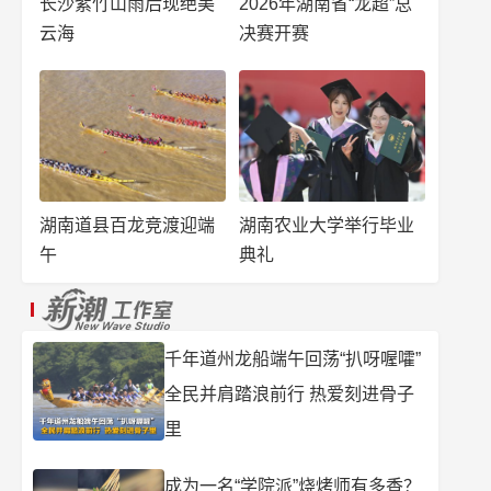
长沙紫竹山雨后现绝美
2026年湖南省“龙超”总
云海
决赛开赛
湖南道县百龙竞渡迎端
湖南农业大学举行毕业
午
典礼
千年道州龙船端午回荡“扒呀喔嚯”
全民并肩踏浪前行 热爱刻进骨子
里
成为一名“学院派”烧烤师有多香？