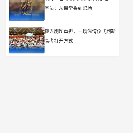
学员：从课堂香到职场
褪去刷题重担，一场温情仪式刷新
高考打开方式