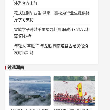
外游客齐上阵
花式送别毕业生 湖南一高校为毕业生提供终
身学习支持
雪域学子跨越千里接力赴湘 职教连心架起湘
藏“同心桥”
年轻人“掌舵”千年龙船 湖南道县古老民俗焕
发时代新韵
镜观湖南