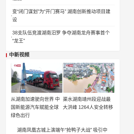
变“闭门谋划”为“开门赛马” 湖南创新推动项目建
设
38支队伍竞渡湖南汨罗 争夺湖南龙舟赛事首个
“龙王”
中新视频
从湖南加速驶向世界 中
渠水湖南靖州段迎战最
国新能源汽车赋能全球
大洪峰 1264人安全转移
绿色出行
湖南凤凰古城上演端午“抢鸭子大战” 吸引中