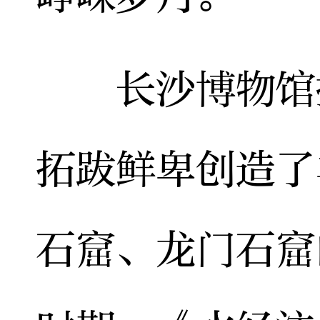
长沙博物馆执
拓跋鲜卑创造了
石窟、龙门石窟