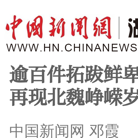
逾百件拓跋鲜
再现北魏峥嵘
中国新闻网 邓霞