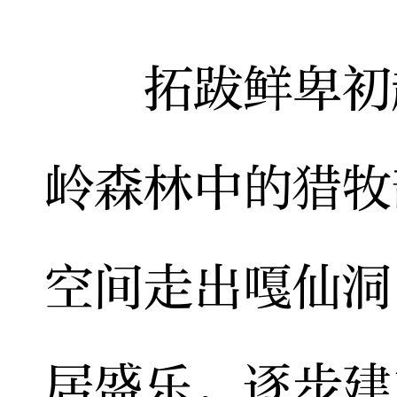
拓跋鲜卑初起
岭森林中的猎牧
空间走出嘎仙洞
居盛乐，逐步建