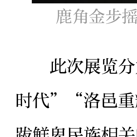
鹿角金步摇
此次展览分为
时代”“洛邑重
跋鲜卑民族相关