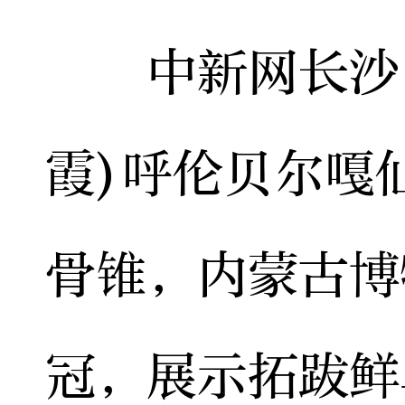
中新网长沙12
霞)呼伦贝尔嘎
骨锥，内蒙古博
冠，展示拓跋鲜