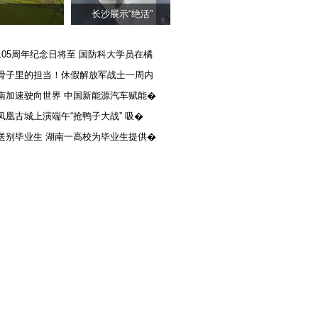
长沙展示“绝活”
105周年纪念日将至 国防科大学员在橘
骨子里的担当！休假解放军战士一周内
南加速驶向世界 中国新能源汽车赋能�
凤凰古城上演端午“抢鸭子大战” 吸�
送别毕业生 湖南一高校为毕业生提供�