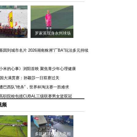
罗家英现身永州球场
矿基因到城市名片 2026湖南株洲“厂BA”玩法多元持续
《小米的心事》浏阳首映 聚焦青少年心理健康
T美国大满贯赛：孙颖莎一日双赛过关
队遭巴西队“绝杀”，世界杯淘汰赛一胜难求
一高职院校包揽CUBAL三级联赛男女篮双冠
视频
多款建筑机器人亮相