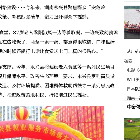
网络建设……今年来，湖南永兴县聚焦群众“安危冷
政策、考核四张清单，聚力提升群众幸福感。
堂，87岁老人欧阳淑凤一边等着取餐，一边兴致勃勃说
直在这吃饭了，两荤一素一汤，都煮得很软糯，口味也清
便的时候还能打电话让食堂送上门，真的很贴心。”
· 从厂
破圈
支撑。今年，永兴县将建设老人食堂等一系列民生项目
· 电影
提升保障水平、改善生态环境”要求，永兴县罗列高质量
· WT
改造、乡村环境提质、困难群体救助帮扶等一系列惠民政
· 日本
单，推进政策落地利民，持续增进民生福祉。
· 湖南
中新