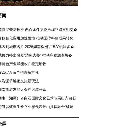
要闻
型特展登陆长沙 两百余件文物再现丝路文明交�
疗数智化应用加速落地 推动医疗科创成果转化
基因到城市名片 2026湖南株洲“厂BA”玩法多�
地接力捧出盛夏“清凉大餐” 推动凉资源变热�
牌特色产业赋能农户稳定增收
安26.7万亩早稻喜获丰收
永洗泥节解锁文旅新玩法
湖南旅游发展大会在湘潭开幕
届湖南（湘潭）齐白石国际文化艺术节展出齐白石
游何以破圈生长？业界代表韶山共探融合“破局
热点