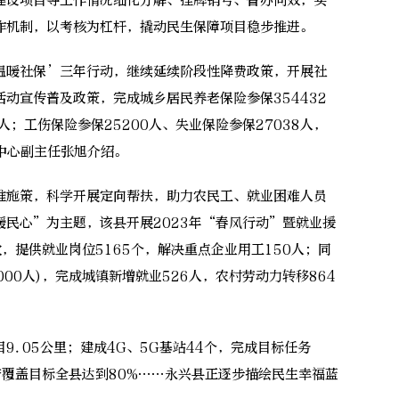
建设项目等工作情况细化分解、挂牌销号、督办问效，实
作机制，以考核为杠杆，撬动民生保障项目稳步推进。
暖社保’三年行动，继续延续阶段性降费政策，开展社
动宣传普及政策，完成城乡居民养老保险参保354432
人；工伤保险参保25200人、失业保险参保27038人，
保中心副主任张旭介绍。
施策，科学开展定向帮扶，助力农民工、就业困难人员
民心”为主题，该县开展2023年“春风行动”暨就业援
，提供就业岗位5165个，解决重点企业用工150人；同
000人)，完成城镇新增就业526人，农村劳动力转移864
05公里；建成4G、5G基站44个，完成目标任务
带覆盖目标全县达到80%……永兴县正逐步描绘民生幸福蓝