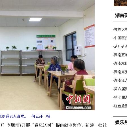
湖南
·敦煌大
·中国医
·从厂矿
·湖南五
·湖南双
·湖南东
·湖南江
·第六届
·第七
·红色旅
江街道老人食堂。 何云开 摄
娱乐
开 李顺清)开展“春风送岗”提供就业岗位，新建一批社