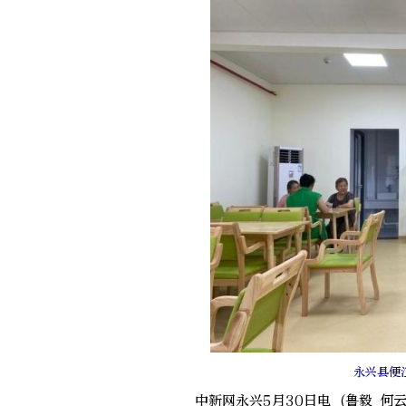
永兴县便
中新网永兴5月30日电 (鲁毅 何云