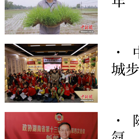
年
· 
城
· 
氨