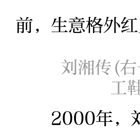
前，生意格外红
刘湘传(右
工
2000年，