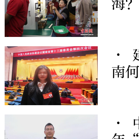
海
· 
南
· 