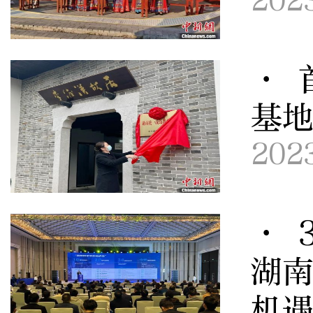
202
· 
基
202
· 
湖南
机