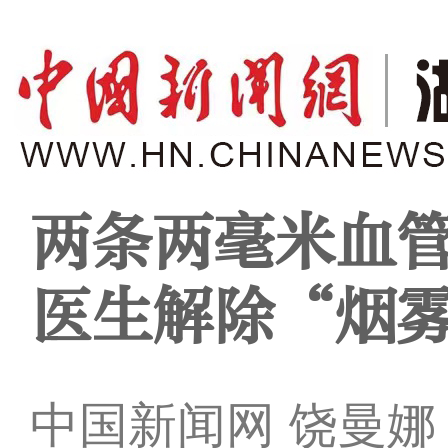
两条两毫米血管
医生解除“烟
中国新闻网 饶曼娜