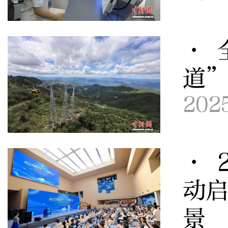
· 
道
202
· 
动启
景