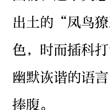
出土的“凤鸟獠
色，时而插科打
幽默诙谐的语言
捧腹。