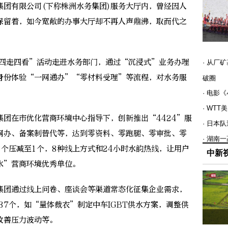
集团有限公司(下称株洲水务集团)服务大厅内，曾经因人
保留着，如今宽敞的办事大厅却不再人声鼎沸，取而代之
四走四看”活动走进水务部门，通过“沉浸式”业务办理
· 从厂
身份体验“一网通办”“零材料受理”等流程，对水务服
破圈
· 电影
· WT
在市优化营商环境中心指导下，创新推出“4424”服
· 日本
网办、备案制替代等，达到零资料、零跑腿、零审批、零
· 湖南
个压减至1个，8种线上方式和24小时水韵热线，让用户
中新
水”营商环境优秀单位。
团通过线上问卷、座谈会等渠道常态化征集企业需求，
37个，如“量体裁衣”制定中车IGBT供水方案，调整供
改善压力波动等。