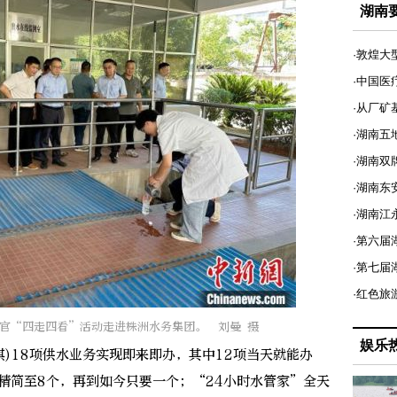
湖南
·敦煌大
·中国医
·从厂矿
·湖南五
·湖南双
·湖南东
·湖南江
·第六届
·第七
·红色旅
验官“四走四看”活动走进株洲水务集团。 刘曼 摄
娱乐
)18项供水业务实现即来即办，其中12项当天就能办
精简至8个，再到如今只要一个；“24小时水管家”全天