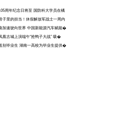
105周年纪念日将至 国防科大学员在橘
骨子里的担当！休假解放军战士一周内
南加速驶向世界 中国新能源汽车赋能�
凤凰古城上演端午“抢鸭子大战” 吸�
送别毕业生 湖南一高校为毕业生提供�