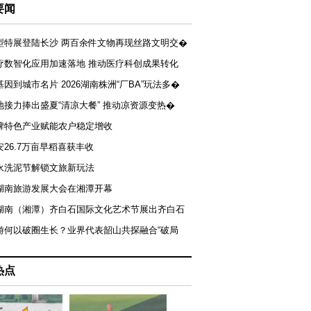
要闻
型特展登陆长沙 两百余件文物再现丝路文明交�
疗数智化应用加速落地 推动医疗科创成果转化
基因到城市名片 2026湖南株洲“厂BA”玩法多�
地接力捧出盛夏“清凉大餐” 推动凉资源变热�
牌特色产业赋能农户稳定增收
安26.7万亩早稻喜获丰收
永洗泥节解锁文旅新玩法
湖南旅游发展大会在湘潭开幕
届湖南（湘潭）齐白石国际文化艺术节展出齐白石
游何以破圈生长？业界代表韶山共探融合“破局
热点