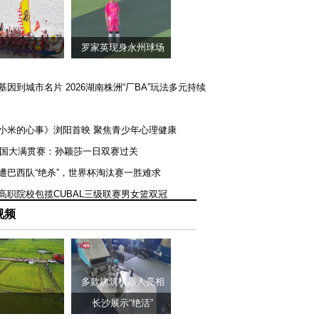
罗家英现身永州球场
矿基因到城市名片 2026湖南株洲“厂BA”玩法多元持续
《小米的心事》浏阳首映 聚焦青少年心理健康
T美国大满贯赛：孙颖莎一日双赛过关
队遭巴西队“绝杀”，世界杯淘汰赛一胜难求
一高职院校包揽CUBAL三级联赛男女篮双冠
视频
多款建筑机器人亮相
长沙展示“绝活”