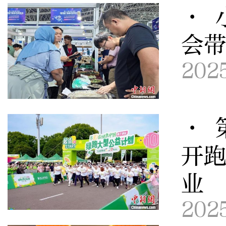
· 
会
202
· 
开跑
业
202