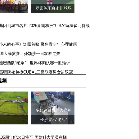
罗家英现身永州球场
矿基因到城市名片 2026湖南株洲“厂BA”玩法多元持续
《小米的心事》浏阳首映 聚焦青少年心理健康
T美国大满贯赛：孙颖莎一日双赛过关
队遭巴西队“绝杀”，世界杯淘汰赛一胜难求
一高职院校包揽CUBAL三级联赛男女篮双冠
视频
多款建筑机器人亮相
长沙展示“绝活”
105周年纪念日将至 国防科大学员在橘