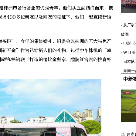
是株洲市各行各业的优秀青年。他们从五湖四海而来，携
现场400多位亲友以及网友的见证下，他们一起宣读新婚
· 从厂
破圈
IP”，今年的集体婚礼，组委会以株洲的五大特色产
· 电影
洲新五金”作为送给新人们的礼物，包括中车株机的“幸
· WT
株硬和株钻联手打造的情比金坚章、醴陵红官窑的桃喜杯
· 日本
· 湖南
中新
建党