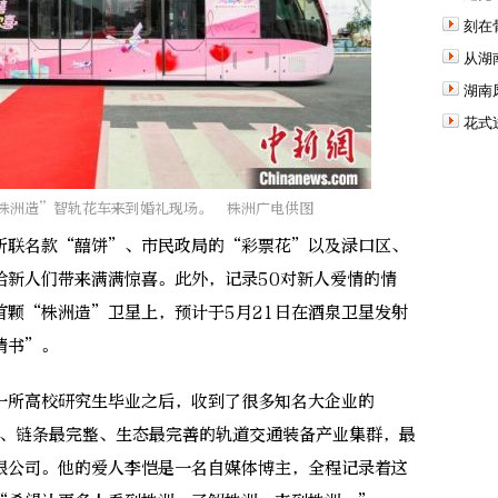
刻在
从湖
湖南
花式
“株洲造”智轨花车来到婚礼现场。 株洲广电供图
联名款“囍饼”、市民政局的“彩票花”以及渌口区、
给新人们带来满满惊喜。此外，记录50对新人爱情的情
首颗“株洲造”卫星上，预计于5月21日在酒泉卫星发射
情书”。
所高校研究生毕业之后，收到了很多知名大企业的
最大、链条最完整、生态最完善的轨道交通装备产业集群，最
限公司。他的爱人李恺是一名自媒体博主，全程记录着这