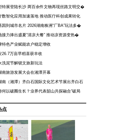
型特展登陆长沙 两百余件文物再现丝路文明交�
疗数智化应用加速落地 推动医疗科创成果转化
基因到城市名片 2026湖南株洲“厂BA”玩法多�
地接力捧出盛夏“清凉大餐” 推动凉资源变热�
牌特色产业赋能农户稳定增收
安26.7万亩早稻喜获丰收
永洗泥节解锁文旅新玩法
湖南旅游发展大会在湘潭开幕
届湖南（湘潭）齐白石国际文化艺术节展出齐白石
游何以破圈生长？业界代表韶山共探融合“破局
热点