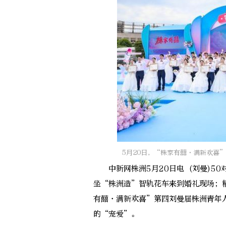
5月20日，“株家有囍·满新欢喜
中新网株洲5月20日电 (刘曼)50
坐“株洲造”智轨花车来到婚礼现场；
有囍·满新欢喜”第四刘曼届株洲青年
的“宠爱”。