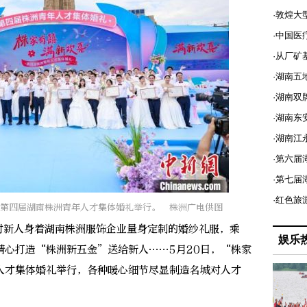
·敦煌大
·中国医
·从厂矿
·湖南五
·湖南双
·湖南东
·湖南江
·第六届
·第七
·红色旅
”第四届湖南株洲青年人才集体婚礼举行。 株洲广电供图
对新人身着湖南株洲服饰企业量身定制的婚纱礼服，乘
娱乐
精心打造“株洲新五金”送给新人……5月20日，“株家
人才集体婚礼举行，各种暖心细节尽显制造名城对人才