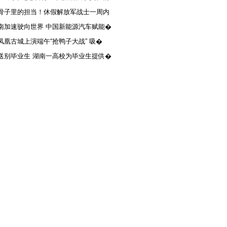
骨子里的担当！休假解放军战士一周内
南加速驶向世界 中国新能源汽车赋能�
凤凰古城上演端午“抢鸭子大战” 吸�
送别毕业生 湖南一高校为毕业生提供�