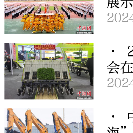
展
202
· 
会
202
· 
海