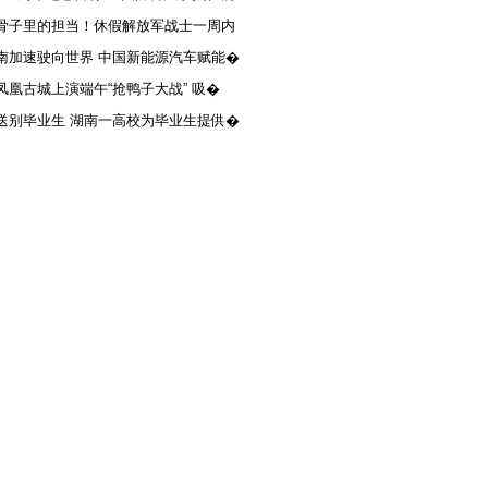
骨子里的担当！休假解放军战士一周内
南加速驶向世界 中国新能源汽车赋能�
凤凰古城上演端午“抢鸭子大战” 吸�
送别毕业生 湖南一高校为毕业生提供�