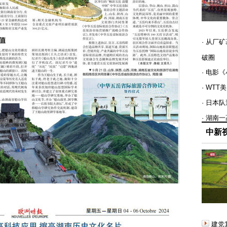
· 从厂
破圈
· 电影
· WT
· 日本
· 湖南
中新
建党