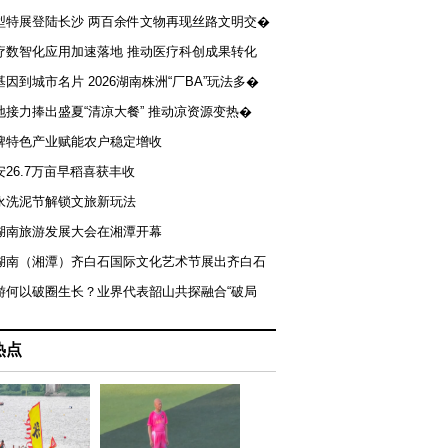
型特展登陆长沙 两百余件文物再现丝路文明交�
疗数智化应用加速落地 推动医疗科创成果转化
基因到城市名片 2026湖南株洲“厂BA”玩法多�
地接力捧出盛夏“清凉大餐” 推动凉资源变热�
牌特色产业赋能农户稳定增收
安26.7万亩早稻喜获丰收
永洗泥节解锁文旅新玩法
湖南旅游发展大会在湘潭开幕
届湖南（湘潭）齐白石国际文化艺术节展出齐白石
游何以破圈生长？业界代表韶山共探融合“破局
热点