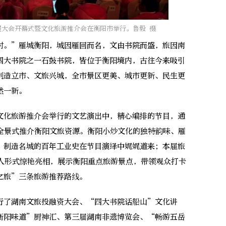
展大会开幕式暨文化旅游推介会在衡阳市举行。鲁毅 摄
。”雁城衡阳，城因雁回而名，文由书院而盛，旅因南
四大书院之一石鼓书院，皆位于衡阳境内，古往今来吸引
制造立市、文旅兴城，全市景区更美、城市更新、民生更
然一新。
化旅游推介会举行的文艺演出中，精心编排的节目，通
，全景式推介衡阳文旅资源。衡阳小炒文化的独特韵味、雁
、制造名城的百年工业史在节目演绎中娓娓道来；本届旅
字人形式惊艳亮相，展示衡阳重点旅游景点，带领观众打卡
之旅”三条旅游推荐路线。
了湖南文旅投融资大会、“四大书院话船山”文化讲
衡阳味道”厨神汇、第三届湖南非遗博览会、“畅游五岳