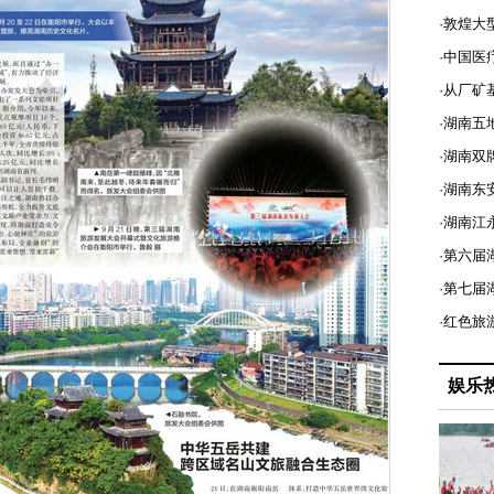
·敦煌大
·中国医
·从厂矿
·湖南五
·湖南双
·湖南东
·湖南江
·第六届
·第七
·红色旅
娱乐