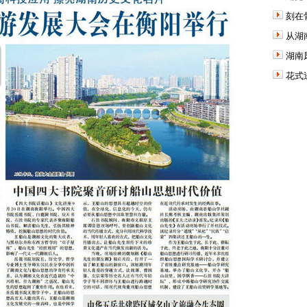
刻在
从湖
湖南
花式