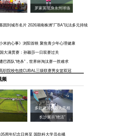
罗家英现身永州球场
矿基因到城市名片 2026湖南株洲“厂BA”玩法多元持续
《小米的心事》浏阳首映 聚焦青少年心理健康
T美国大满贯赛：孙颖莎一日双赛过关
队遭巴西队“绝杀”，世界杯淘汰赛一胜难求
一高职院校包揽CUBAL三级联赛男女篮双冠
视频
多款建筑机器人亮相
长沙展示“绝活”
105周年纪念日将至 国防科大学员在橘