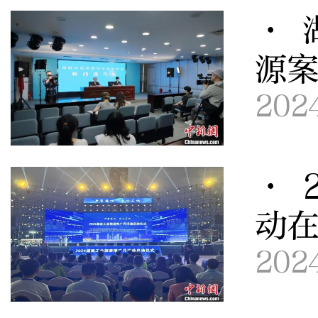
· 
源案
202
· 
动
202