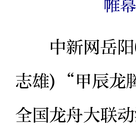
帷
中新网岳阳6月
志雄)“甲辰龙
全国龙舟大联动