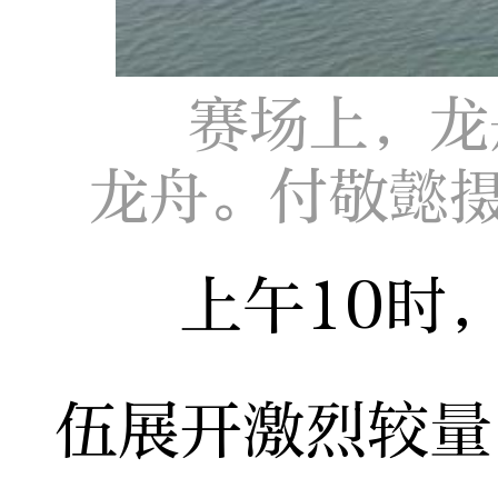
赛场上，龙
龙舟。付敬懿
上午10时，
伍展开激烈较量