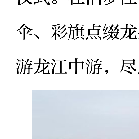
伞、彩旗点缀龙
游龙江中游，尽