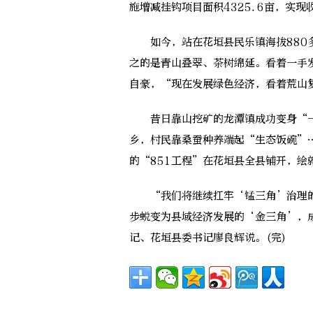
施增减挂钩项目面积4325.6亩，实现收
如今，站在花垣县民乐镇海拔880多
之的是青山叠翠、茶树绵延。看着一手
自豪，“现在发展绿色经济，看着荒山
昔日靠山挖矿的龙潭镇成功变身“一
乡，村民靠桑蚕种养端起“生态饭碗”…
的“851工程”在花垣县全县铺开，绘
“我们将继续扛牢‘锰三角’治理的
步蜕变为县域经济发展的‘金三角’，
记、花垣县委书记廖良辉说。(完)