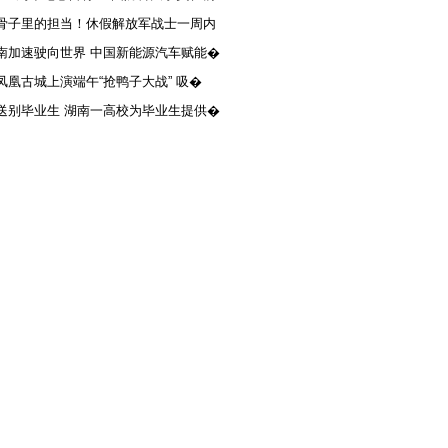
骨子里的担当！休假解放军战士一周内
南加速驶向世界 中国新能源汽车赋能�
凤凰古城上演端午“抢鸭子大战” 吸�
送别毕业生 湖南一高校为毕业生提供�