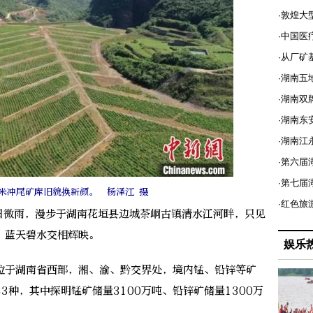
·敦煌大
·中国医
·从厂矿
·湖南五
·湖南双
·湖南东
·湖南江
·第六届
·第七
米冲尾矿库旧貌换新颜。 杨泽江 摄
·红色旅
日微雨，漫步于湖南花垣县边城茶峒古镇清水江河畔，只见
，蓝天碧水交相辉映。
娱乐
于湖南省西部，湘、渝、黔交界处，境内锰、铅锌等矿
3种，其中探明锰矿储量3100万吨、铅锌矿储量1300万