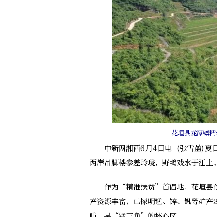
花垣县龙潭镇糯
中新网湘西6月4日电 (张雪盈)夏
两岸吊脚楼参差玲珑，野鸭戏水于江上
作为“精准扶贫”首倡地，花垣县位
产资源丰富，已探明锰、锌、钒等矿产2
吨，是“锰三角”的核心区。