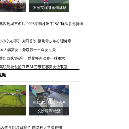
罗家英现身永州球场
矿基因到城市名片 2026湖南株洲“厂BA”玩法多元持续
《小米的心事》浏阳首映 聚焦青少年心理健康
T美国大满贯赛：孙颖莎一日双赛过关
队遭巴西队“绝杀”，世界杯淘汰赛一胜难求
一高职院校包揽CUBAL三级联赛男女篮双冠
视频
多款建筑机器人亮相
长沙展示“绝活”
105周年纪念日将至 国防科大学员在橘