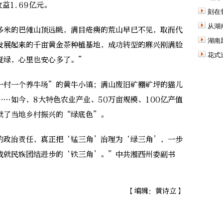
益1.69亿元。
刻在
从湖
米的巴傩山顶远眺，满目疮痍的荒山早已不见，取而代
湖南
发展起来的千亩黄金茶种植基地，成功转型的麻兴刚满脸
花式
复绿，心里也安心多了。”
村一个养牛场”的黄牛小镇；满山废旧矿棚矿坪的猫儿
…如今，8大特色农业产业、50万亩规模、100亿产值
就了当地乡村振兴的“绿底色”。
政治责任，真正把‘锰三角’治理为‘绿三角’，一步
成就民族团结进步的‘铁三角’。”中共湘西州委副书
【编辑：黄诗立】