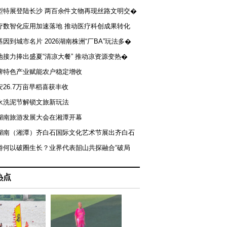
型特展登陆长沙 两百余件文物再现丝路文明交�
疗数智化应用加速落地 推动医疗科创成果转化
基因到城市名片 2026湖南株洲“厂BA”玩法多�
地接力捧出盛夏“清凉大餐” 推动凉资源变热�
牌特色产业赋能农户稳定增收
安26.7万亩早稻喜获丰收
永洗泥节解锁文旅新玩法
湖南旅游发展大会在湘潭开幕
届湖南（湘潭）齐白石国际文化艺术节展出齐白石
游何以破圈生长？业界代表韶山共探融合“破局
热点