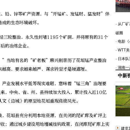
、铅、锌等矿产资源，与“开锰矿、发锰财、猛发财”伴
造成的生态环境破坏。
· 从厂
破圈
经三轮整治，永久性封堵1195个矿洞，并将原有的31个
· 电影
落后的冶炼企业。
· WT
· 日本
”当地有名的“矿老板”麻兴刚亲历了花垣锰产业整治
· 湖南
来越高，要求越来越严，谋求转型才是硬道理。
中新
产业发展水平低等现实难题，意味着“锰三角”治理要
以来，中央、省、州、县持续加大投入，累计投入近10亿
从文《边城》的原型地花垣重现旖旎风光。
，花垣县充分利用本地资源，在关闭的尾矿库及矿坪上
增收；通过城乡建设用地增减挂钩政策，在闭库尾矿库上实
建党