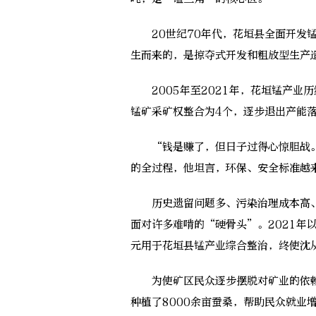
20世纪70年代，花垣县全面开发锰
生而来的，是掠夺式开发和粗放型生产
2005年至2021年，花垣锰产业历
锰矿采矿权整合为4个，逐步退出产能
“钱是赚了，但日子过得心惊胆战。
的全过程，他坦言，环保、安全标准越
历史遗留问题多、污染治理成本高、
面对许多难啃的“硬骨头”。2021年
元用于花垣县锰产业综合整治，终使沈
为使矿区民众逐步摆脱对矿业的依赖
种植了8000余亩蚕桑，帮助民众就业