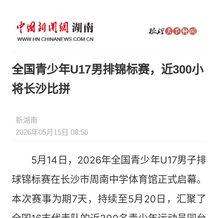
全国青少年U17男排锦标赛，近300小
将长沙比拼
新湖南
2026年05月15日 08:56
5月14日，2026年全国青少年U17男子排
球锦标赛在长沙市周南中学体育馆正式启幕。
本次赛事为期7天，持续至5月20日，汇聚了