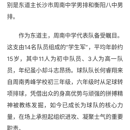
别是东道主长沙市周南中学男排和衡阳八中男
排。
作为东道主，周南中学代表队备受瞩目。
这支由14名队员组成的“学生军”，平均年龄约
15岁，其中11人为初中队员、3人为高一队
员，年纪虽小却斗志昂扬。球队队长何睿翔来
自周南秀峰学校初三年级，六年级时从足球转
项排球，凭借出众的身高优势与顽强的拼搏精
神被教练发掘，如今已成长为球队的核心力
量，在场上承担起组织进攻、凝聚士气的重要
职责。