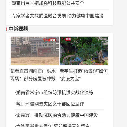
湖南出台举措加强科技赋能公共安全
专家学者共探武医融合发展 助力健康中国建设
中新视频
记者直击湖南石门洪水
看学生打造“微景观”如何
现场：部分房屋被冲毁
“变废为宝”
湖南省常宁市组织防汛抗洪实战化演练
戴耳环遭网暴灾区女干部回应恶评
霍震寰：推动武医融合助力健康中国建设
袁隆平逝世五周年 墓前摆满青年留言