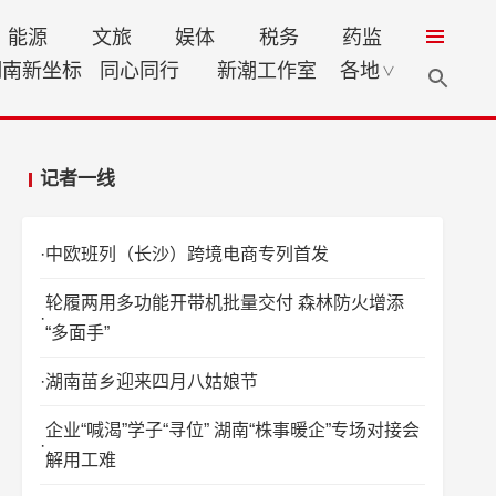
能源
文旅
娱体
税务
药监
湖南新坐标
同心同行
新潮工作室
各地
∨
记者一线
中欧班列（长沙）跨境电商专列首发
轮履两用多功能开带机批量交付 森林防火增添
“多面手”
湖南苗乡迎来四月八姑娘节
企业“喊渴”学子“寻位” 湖南“株事暖企”专场对接会
解用工难