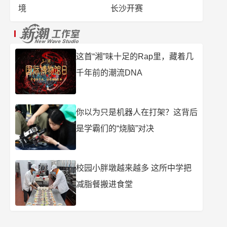
境
长沙开赛
这首“湘”味十足的Rap里，藏着几
千年前的潮流DNA
你以为只是机器人在打架？这背后
是学霸们的“烧脑”对决
校园小胖墩越来越多 这所中学把
减脂餐搬进食堂