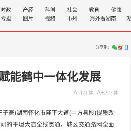
时政
产经
科创
社会
教育
健康
专题
图片
视频
市州
海外看湖南
分享到：
赋能鹤中一体化发展
A-
A+
小字体
大字体
王子豪)湖南怀化市隆平大道(中方县段)提质改
宽阔的平坦大道全线贯通，城区交通路网全面