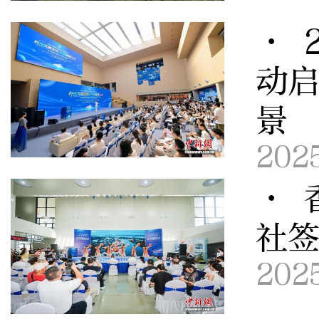
· 
动启
景
202
· 
社
202