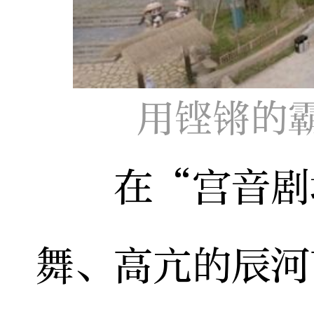
用铿锵的
在“宫音剧场
舞、高亢的辰河