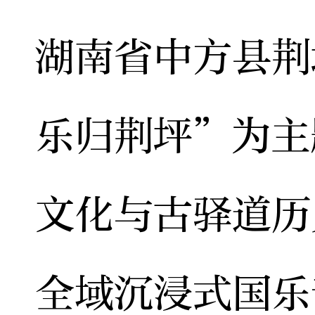
湖南省中方县荆
乐归荆坪”为主
文化与古驿道历
全域沉浸式国乐