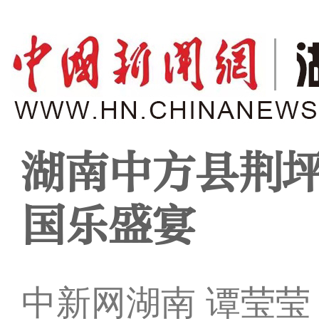
湖南中方县荆
国乐盛宴
中新网湖南 谭莹莹