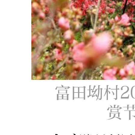
富田坳村2
赏