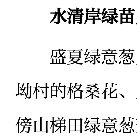
水清岸绿苗
盛夏绿意葱茏
坳村的格桑花、
傍山梯田绿意葱