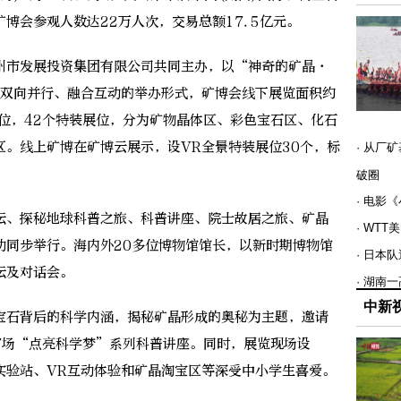
博会参观人数达22万人次，交易总额17.5亿元。
市发展投资集团有限公司共同主办，以“神奇的矿晶·
”双向并行、融合互动的举办形式，矿博会线下展览面积约
展位，42个特装展位，分为矿物晶体区、彩色宝石区、化石
区。线上矿博在矿博云展示，设VR全景特装展位30个，标
· 从厂
破圈
· 电影
、探秘地球科普之旅、科普讲座、院士故居之旅、矿晶
· WT
动同步举行。海内外20多位博物馆馆长，以新时期博物馆
· 日本
坛及对话会。
· 湖南
中新
石背后的科学内涵，揭秘矿晶形成的奥秘为主题，邀请
7场“点亮科学梦”系列科普讲座。同时，展览现场设
实验站、VR互动体验和矿晶淘宝区等深受中小学生喜爱。