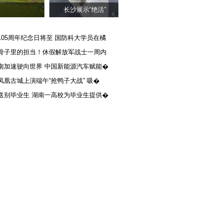
长沙展示“绝活”
105周年纪念日将至 国防科大学员在橘
骨子里的担当！休假解放军战士一周内
南加速驶向世界 中国新能源汽车赋能�
凤凰古城上演端午“抢鸭子大战” 吸�
送别毕业生 湖南一高校为毕业生提供�