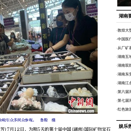
湖南
·敦煌大
·中国医
·从厂矿
·湖南五
·湖南双
·湖南东
·湖南江
·第六届
·第七
·红色旅
会吸引众多民众参观。 鲁毅 摄
娱乐
芳)7月12日，为期5天的第十届中国(湖南)国际矿物宝石