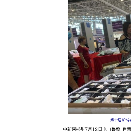
第十届矿博
中新网郴州7月12日电 (鲁毅 肖慧