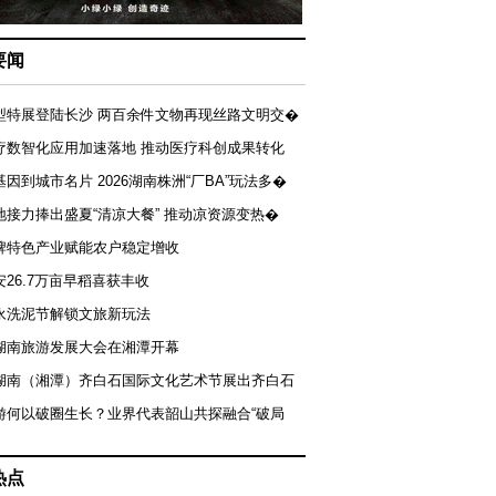
要闻
型特展登陆长沙 两百余件文物再现丝路文明交�
疗数智化应用加速落地 推动医疗科创成果转化
基因到城市名片 2026湖南株洲“厂BA”玩法多�
地接力捧出盛夏“清凉大餐” 推动凉资源变热�
牌特色产业赋能农户稳定增收
安26.7万亩早稻喜获丰收
永洗泥节解锁文旅新玩法
湖南旅游发展大会在湘潭开幕
届湖南（湘潭）齐白石国际文化艺术节展出齐白石
游何以破圈生长？业界代表韶山共探融合“破局
热点