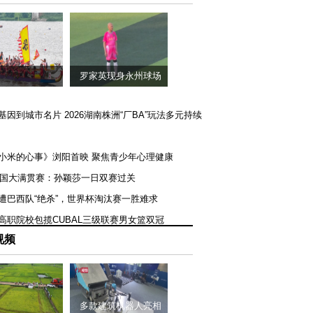
罗家英现身永州球场
矿基因到城市名片 2026湖南株洲“厂BA”玩法多元持续
《小米的心事》浏阳首映 聚焦青少年心理健康
T美国大满贯赛：孙颖莎一日双赛过关
队遭巴西队“绝杀”，世界杯淘汰赛一胜难求
一高职院校包揽CUBAL三级联赛男女篮双冠
视频
多款建筑机器人亮相