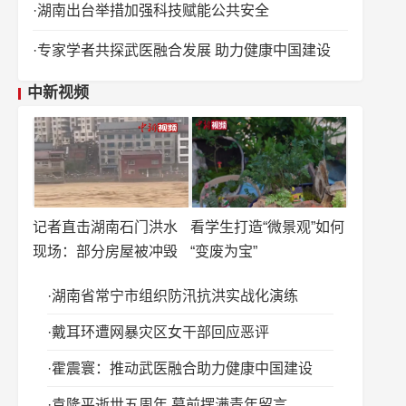
湖南出台举措加强科技赋能公共安全
专家学者共探武医融合发展 助力健康中国建设
中新视频
记者直击湖南石门洪水
看学生打造“微景观”如何
现场：部分房屋被冲毁
“变废为宝”
湖南省常宁市组织防汛抗洪实战化演练
戴耳环遭网暴灾区女干部回应恶评
霍震寰：推动武医融合助力健康中国建设
袁隆平逝世五周年 墓前摆满青年留言