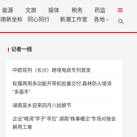
能源
文旅
娱体
税务
药监
湖南新坐标
同心同行
新潮工作室
各地
∨
记者一线
中欧班列（长沙）跨境电商专列首发
轮履两用多功能开带机批量交付 森林防火增添
“多面手”
湖南苗乡迎来四月八姑娘节
企业“喊渴”学子“寻位” 湖南“株事暖企”专场对接会
解用工难