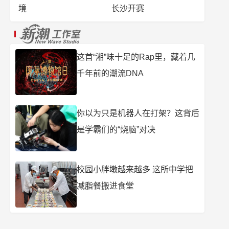
境
长沙开赛
这首“湘”味十足的Rap里，藏着几
千年前的潮流DNA
你以为只是机器人在打架？这背后
是学霸们的“烧脑”对决
校园小胖墩越来越多 这所中学把
减脂餐搬进食堂