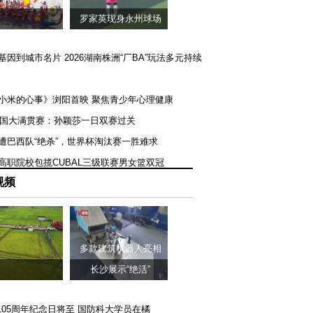
罗家英现身永州球场
矿基因到城市名片 2026湖南株洲“厂BA”玩法多元持续
《小米的心事》浏阳首映 聚焦青少年心理健康
T美国大满贯赛：孙颖莎一日双赛过关
队遭巴西队“绝杀”，世界杯淘汰赛一胜难求
一高职院校包揽CUBAL三级联赛男女篮双冠
视频
多款建筑机器人亮相
长沙展示“绝活”
105周年纪念日将至 国防科大学员在橘