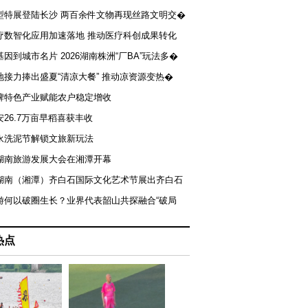
型特展登陆长沙 两百余件文物再现丝路文明交�
疗数智化应用加速落地 推动医疗科创成果转化
基因到城市名片 2026湖南株洲“厂BA”玩法多�
地接力捧出盛夏“清凉大餐” 推动凉资源变热�
牌特色产业赋能农户稳定增收
安26.7万亩早稻喜获丰收
永洗泥节解锁文旅新玩法
湖南旅游发展大会在湘潭开幕
届湖南（湘潭）齐白石国际文化艺术节展出齐白石
游何以破圈生长？业界代表韶山共探融合“破局
热点