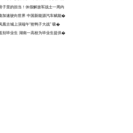
骨子里的担当！休假解放军战士一周内
南加速驶向世界 中国新能源汽车赋能�
凤凰古城上演端午“抢鸭子大战” 吸�
送别毕业生 湖南一高校为毕业生提供�