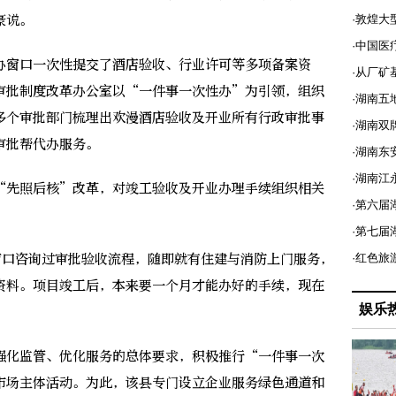
豪说。
·敦煌大
·中国医
窗口一次性提交了酒店验收、行业许可等多项备案资
·从厂矿
审批制度改革办公室以“一件事一次性办”为引领，组织
·湖南五
多个审批部门梳理出欢漫酒店验收及开业所有行政审批事
·湖南双
审批帮代办服务。
·湖南东
·湖南江
先照后核”改革，对竣工验收及开业办理手续组织相关
·第六届
·第七
口咨询过审批验收流程，随即就有住建与消防上门服务，
·红色旅
资料。项目竣工后，本来要一个月才能办好的手续，现在
娱乐
化监管、优化服务的总体要求，积极推行“一件事一次
市场主体活动。为此，该县专门设立企业服务绿色通道和