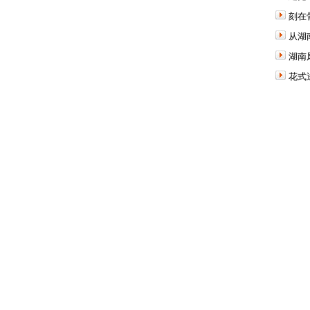
刻在
从湖
湖南
花式