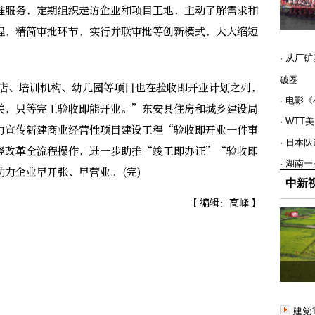
准服务，定期组织走访企业和项目工地，主动了解需求和
程，精简审批环节，实行并联审批等创新模式，大大缩短
· 从厂
破圈
店、培训机构、幼儿园等项目也在验收即开业计划之列，
· 电影
关，只等完工验收即能开业。”东安县住房和城乡建设局
· WT
力宣传新建商业经营性项目建设工程“验收即开业一件事
· 日本
晓改革全流程操作，进一步助推“竣工即办证”“验收即
· 湖南
力企业早开张、早营业。(完)
中新
【编辑：高峰】
建党