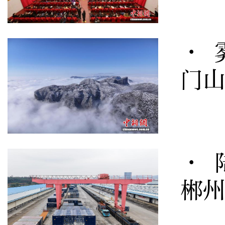
· 
门
· 
郴