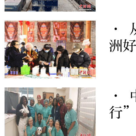
· 
洲
· 
行