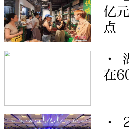
亿元
点
· 
在6
· 