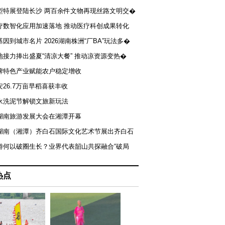
型特展登陆长沙 两百余件文物再现丝路文明交�
疗数智化应用加速落地 推动医疗科创成果转化
基因到城市名片 2026湖南株洲“厂BA”玩法多�
地接力捧出盛夏“清凉大餐” 推动凉资源变热�
牌特色产业赋能农户稳定增收
安26.7万亩早稻喜获丰收
永洗泥节解锁文旅新玩法
湖南旅游发展大会在湘潭开幕
届湖南（湘潭）齐白石国际文化艺术节展出齐白石
游何以破圈生长？业界代表韶山共探融合“破局
热点