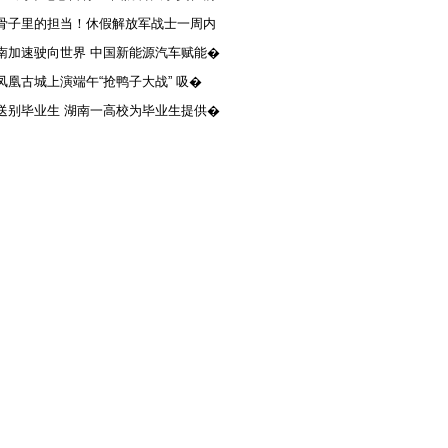
骨子里的担当！休假解放军战士一周内
南加速驶向世界 中国新能源汽车赋能�
凤凰古城上演端午“抢鸭子大战” 吸�
送别毕业生 湖南一高校为毕业生提供�