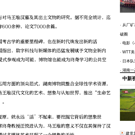
与对马王堆汉墓及其出土文物的研究。据不完全统计，迄
· 从厂
600余种，论文7000余篇。
破圈
考古学的重要里程碑，也在新时代焕发出新的活
· 电影
国指出，数字科技与新媒体的迅猛发展赋予文物全新内
· WT
沉浸式参观成为可能，博物馆也能成为终身学习的公共空
· 日本
· 湖南
中新
用方面的顶尖范式，湖南博物院整合全球性学术资源，
马王堆汉代文化的艺术、想象与认知世界，推出“生命艺
”。
原，就永远‘活’不起来，要挖掘它背后的想象世
席终身教授汪悦进认为，马王堆的意义不仅在其保持了汉
建党