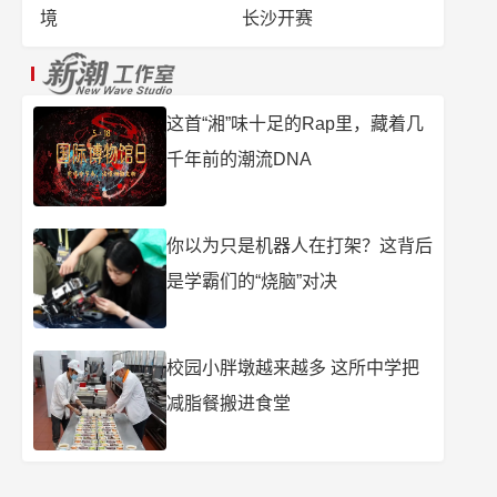
境
长沙开赛
这首“湘”味十足的Rap里，藏着几
千年前的潮流DNA
你以为只是机器人在打架？这背后
是学霸们的“烧脑”对决
校园小胖墩越来越多 这所中学把
减脂餐搬进食堂