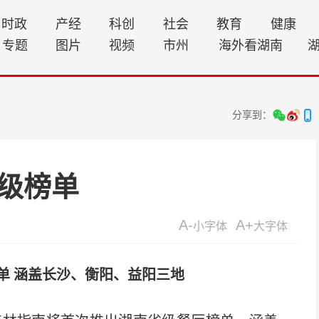
时政
产经
科创
社会
教育
健康
专题
图片
视频
市州
海外看湖南
分享到：
级榜单
A-
A+
小字体
大字体
单 涵盖长沙、衡阳、益阳三地