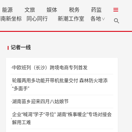
能源
文旅
娱体
税务
药监
湖南新坐标
同心同行
新潮工作室
各地
∨
记者一线
中欧班列（长沙）跨境电商专列首发
轮履两用多功能开带机批量交付 森林防火增添
“多面手”
湖南苗乡迎来四月八姑娘节
企业“喊渴”学子“寻位” 湖南“株事暖企”专场对接会
解用工难