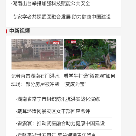
湖南出台举措加强科技赋能公共安全
专家学者共探武医融合发展 助力健康中国建设
中新视频
记者直击湖南石门洪水
看学生打造“微景观”如何
现场：部分房屋被冲毁
“变废为宝”
湖南省常宁市组织防汛抗洪实战化演练
戴耳环遭网暴灾区女干部回应恶评
霍震寰：推动武医融合助力健康中国建设
袁隆平逝世五周年 墓前摆满青年留言