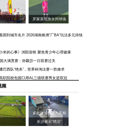
罗家英现身永州球场
矿基因到城市名片 2026湖南株洲“厂BA”玩法多元持续
《小米的心事》浏阳首映 聚焦青少年心理健康
T美国大满贯赛：孙颖莎一日双赛过关
队遭巴西队“绝杀”，世界杯淘汰赛一胜难求
一高职院校包揽CUBAL三级联赛男女篮双冠
视频
多款建筑机器人亮相
长沙展示“绝活”