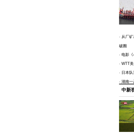
· 从厂
破圈
· 电影
· WT
· 日本
· 湖南
中新