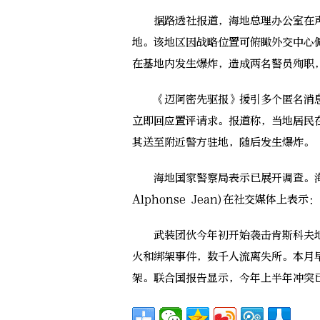
据路透社报道，海地总理办公室在声
地。该地区因战略位置可俯瞰外交中心
在基地内发生爆炸，造成两名警员殉职
《迈阿密先驱报》援引多个匿名消息
立即回应置评请求。报道称，当地居民
其送至附近警方驻地，随后发生爆炸。
海地国家警察局表示已展开调查。海地过
Alphonse Jean)在社交媒体
武装团伙今年初开始袭击肯斯科夫地
火和绑架事件，数千人流离失所。本月
架。联合国报告显示，今年上半年冲突已