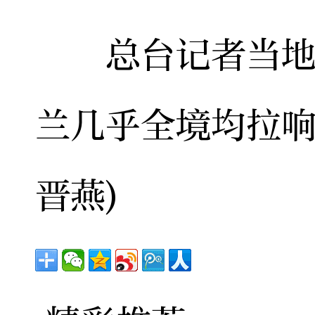
总台记者当地时
兰几乎全境均拉响
晋燕)