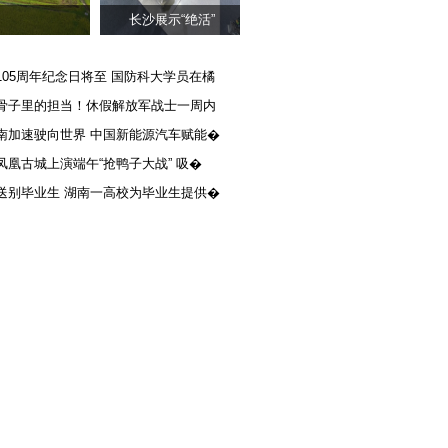
长沙展示“绝活”
105周年纪念日将至 国防科大学员在橘
骨子里的担当！休假解放军战士一周内
南加速驶向世界 中国新能源汽车赋能�
凤凰古城上演端午“抢鸭子大战” 吸�
送别毕业生 湖南一高校为毕业生提供�