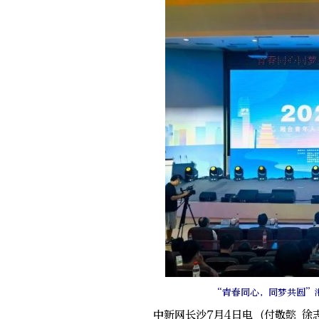
“青春同心，同梦共圆”
中新网长沙7月4日电 (付敬懿 徐