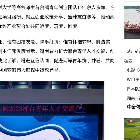
原大学等高校师生与台湾青年创业团队120余人参加。在
业项目路演、就业创业政策分享、篮球友谊赛等，推动湘
优势产业契合处共同追梦、筑梦、圆梦。
，惟有团结友爱、携手打拼；惟有怀抱梦想、脚踏实
副主任郭俊彦表示，湖南着力扩大湘台青年人才交流，创
· 从厂
彼此了解，增进互信认同，促进两岸青年携手并进、共同
破圈
中国梦的伟大进程中绽放异彩。
· 电影
· WT
· 日本
· 湖南
中新