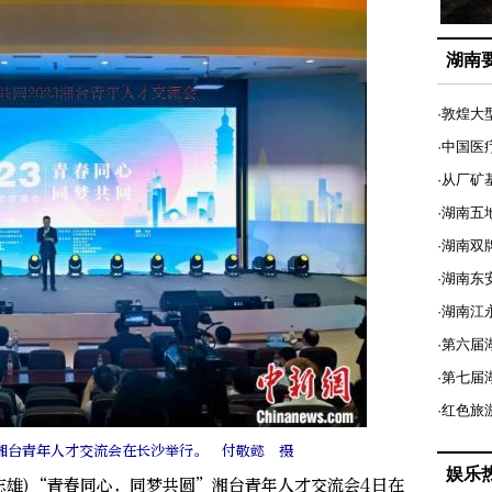
湖南
·敦煌大
·中国医
·从厂矿
·湖南五
·湖南双
·湖南东
·湖南江
·第六届
·第七
·红色旅
湘台青年人才交流会在长沙举行。 付敬懿 摄
娱乐
志雄)“青春同心，同梦共圆”湘台青年人才交流会4日在