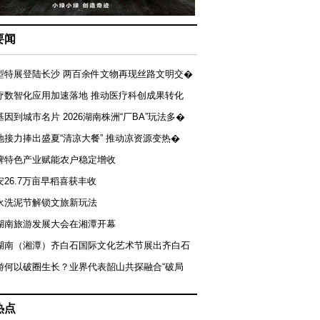
要闻
型特展登陆长沙 两百余件文物再现丝路文明交�
疗数智化应用加速落地 推动医疗科创成果转化
基因到城市名片 2026湖南株洲“厂BA”玩法多�
地接力捧出盛夏“清凉大餐” 推动凉资源变热�
牌特色产业赋能农户稳定增收
安26.7万亩早稻喜获丰收
永洗泥节解锁文旅新玩法
湖南旅游发展大会在湘潭开幕
届湖南（湘潭）齐白石国际文化艺术节展出齐白石
游何以破圈生长？业界代表韶山共探融合“破局
热点