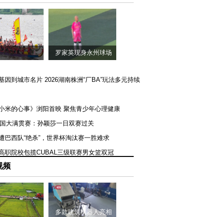
罗家英现身永州球场
矿基因到城市名片 2026湖南株洲“厂BA”玩法多元持续
《小米的心事》浏阳首映 聚焦青少年心理健康
T美国大满贯赛：孙颖莎一日双赛过关
队遭巴西队“绝杀”，世界杯淘汰赛一胜难求
一高职院校包揽CUBAL三级联赛男女篮双冠
视频
多款建筑机器人亮相