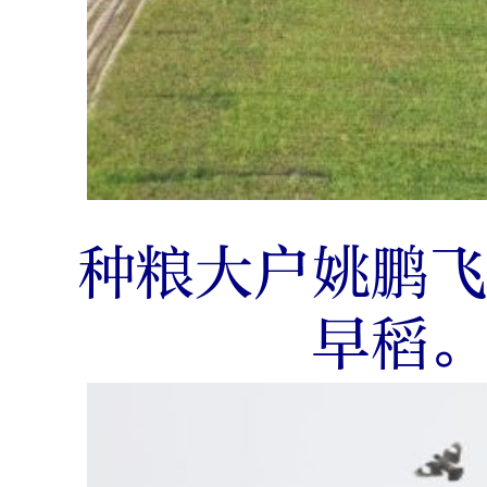
种粮大户姚鹏
早稻