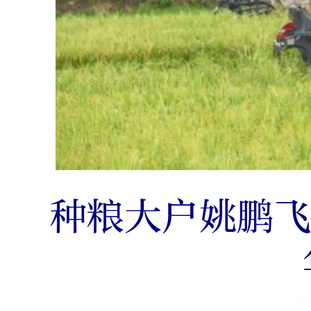
种粮大户姚鹏