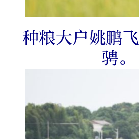
种粮大户姚鹏
骋。