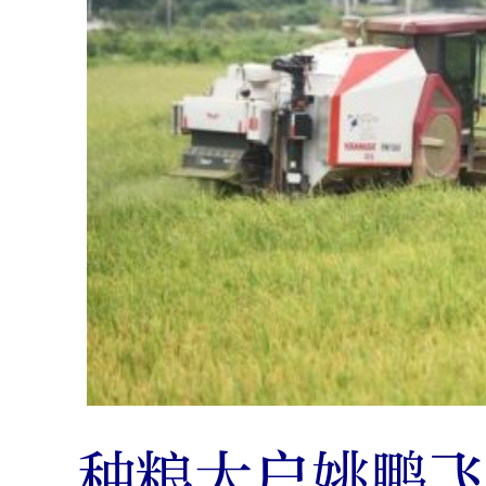
种粮大户姚鹏