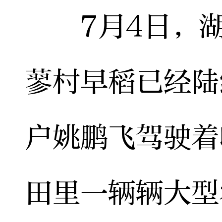
7月4日，湖
蓼村早稻已经陆
户姚鹏飞驾驶着
田里一辆辆大型