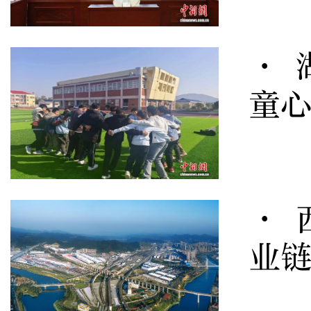
· 
童心
· 
业