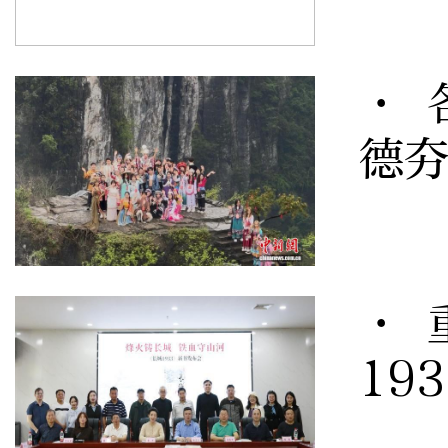
· 
德
· 
19