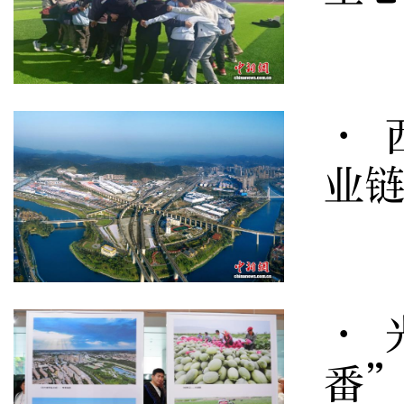
· 
业
· 
番