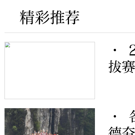
精彩推荐
· 
拔赛
· 
德