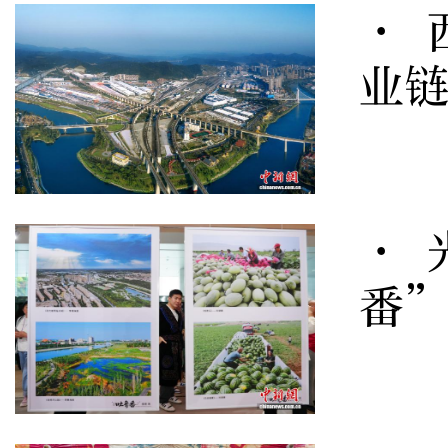
· 
业
· 
番