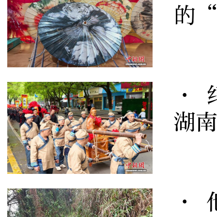
的
· 
湖
· 