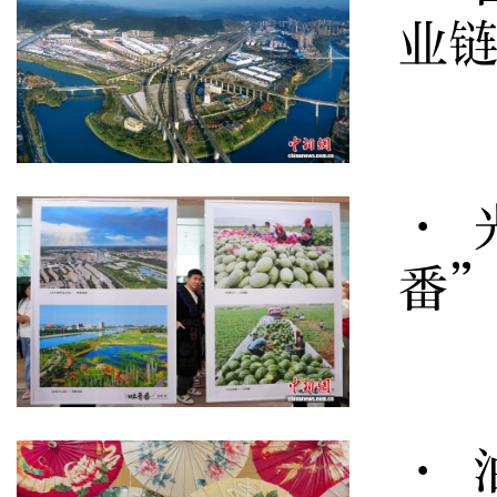
业
· 
番
· 