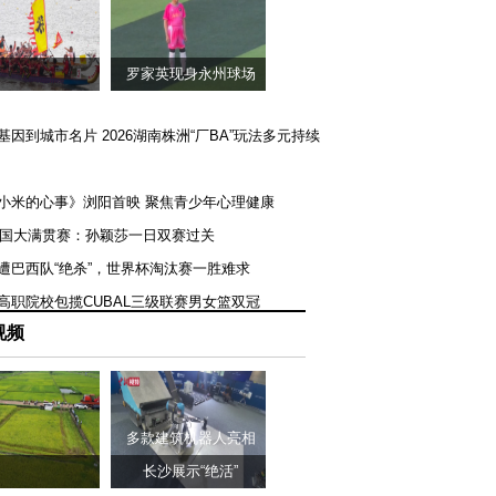
罗家英现身永州球场
矿基因到城市名片 2026湖南株洲“厂BA”玩法多元持续
《小米的心事》浏阳首映 聚焦青少年心理健康
T美国大满贯赛：孙颖莎一日双赛过关
队遭巴西队“绝杀”，世界杯淘汰赛一胜难求
一高职院校包揽CUBAL三级联赛男女篮双冠
视频
多款建筑机器人亮相
长沙展示“绝活”