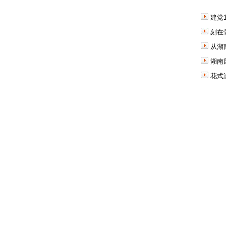
建党
刻在
从湖
湖南
花式