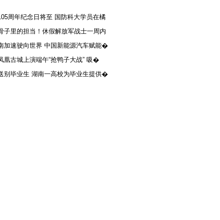
105周年纪念日将至 国防科大学员在橘
骨子里的担当！休假解放军战士一周内
南加速驶向世界 中国新能源汽车赋能�
凤凰古城上演端午“抢鸭子大战” 吸�
送别毕业生 湖南一高校为毕业生提供�