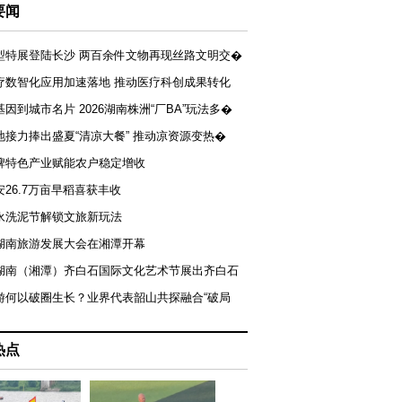
要闻
型特展登陆长沙 两百余件文物再现丝路文明交�
疗数智化应用加速落地 推动医疗科创成果转化
基因到城市名片 2026湖南株洲“厂BA”玩法多�
地接力捧出盛夏“清凉大餐” 推动凉资源变热�
牌特色产业赋能农户稳定增收
安26.7万亩早稻喜获丰收
永洗泥节解锁文旅新玩法
湖南旅游发展大会在湘潭开幕
届湖南（湘潭）齐白石国际文化艺术节展出齐白石
游何以破圈生长？业界代表韶山共探融合“破局
热点