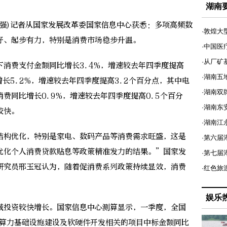
湖南
强)记者从国家发展改革委国家信息中心获悉：多项高频数
·敦煌大
好、起步有力，特别是消费市场稳步升温。
·中国医
·从厂矿
费支付金额同比增长3.4%，增速较去年四季度提高
·湖南五
增长5.2%，增速较去年四季度提高3.2个百分点，其中电
·湖南双
费同比增长0.9%，增速较去年四季度提高0.5个百分
·湖南东
较快。
·湖南江
构优化，特别是家电、数码产品等消费需求旺盛，这是
·第六届
优化个人消费贷款贴息等政策精准发力的结果。”国家发
·第七
研究员邢玉冠认为，随着促消费系列政策持续显效，消费
·红色旅
娱乐
投资较快增长。国家信息中心测算显示，一季度，全国
与算力基础设施建设及软硬件开发相关的项目中标金额同比