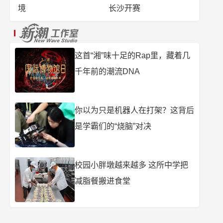
境
长沙开赛
这首“湘”味十足的Rap里，藏着几
千年前的潮流DNA
你以为只是机器人在打架？这背后
是学霸们的“烧脑”对决
校园小胖墩越来越多 这所中学把
减脂餐搬进食堂