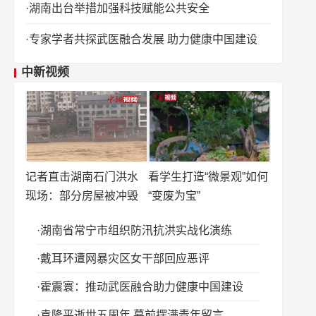
湖南出台举措加强科技赋能公共安全
专家学者共探武医融合发展 助力健康中国建设
中新视频
记者直击湖南石门洪水
看学生打造“微景观”如何
现场：部分房屋被冲毁
“变废为宝”
湖南省常宁市组织防汛抗洪实战化演练
戴耳环遭网暴灾区女干部回应恶评
霍震寰：推动武医融合助力健康中国建设
袁隆平逝世五周年 墓前摆满青年留言