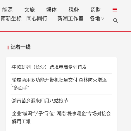
能源
文旅
娱体
税务
药监
湖南新坐标
同心同行
新潮工作室
各地
∨
记者一线
中欧班列（长沙）跨境电商专列首发
轮履两用多功能开带机批量交付 森林防火增添
“多面手”
湖南苗乡迎来四月八姑娘节
企业“喊渴”学子“寻位” 湖南“株事暖企”专场对接会
解用工难