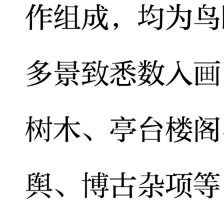
作组成，均为鸟
多景致悉数入画
树木、亭台楼阁
舆、博古杂项等