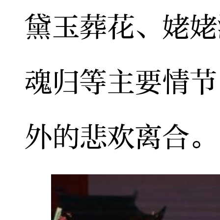
黛玉葬花、姥姥
魂归等主要情节
外的悲欢离合。