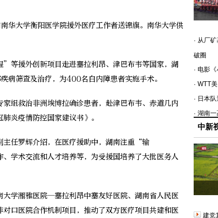
向南华大学衡阳医学院援外医疗工作者送锦旗。南华大学供
· 从厂
破圈
”等援外创新项目走进塞拉利昂、津巴布韦等国家，湖
· 电影
部疾病筛查及治疗，为400名白内障患者实施手术。
· WT
· 日本
家组救治非洲埃博拉确诊患者，赴津巴布韦、赤道几内
· 湖南
冠肺炎疫情防控国家建议书》。
中新
主任罗辉介绍，在医疗援助中，湖南注重“输
作、学术交流和人才培养等，为受援国培养了大批医务人
大学湘雅医院—塞拉利昂中塞友好医院、湖南省人民医
非对口医院合作机制项目，推动了双方医疗项目共建和医
建党