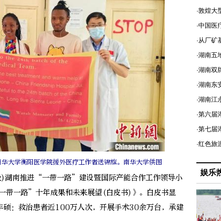
·敦煌大
·中国医
·从厂矿
·湖南五
·湖南双
·湖南东
·湖南江
·第六届
·第七
·红色旅
向南华大学衡阳医学院援外医疗工作者送锦旗。南华大学供图
娱乐
毅)湖南推进“一带一路”建设暨国际产能合作工作领导小
一带一路”十年成果和未来展望(白皮书)》。白皮书显
硕：救治患者近100万人次，开展手术30余万台，承建