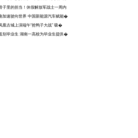
骨子里的担当！休假解放军战士一周内
南加速驶向世界 中国新能源汽车赋能�
凤凰古城上演端午“抢鸭子大战” 吸�
送别毕业生 湖南一高校为毕业生提供�