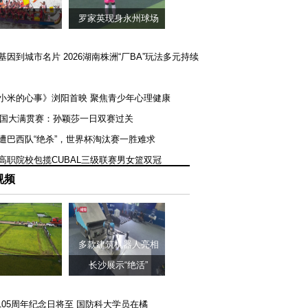
罗家英现身永州球场
矿基因到城市名片 2026湖南株洲“厂BA”玩法多元持续
《小米的心事》浏阳首映 聚焦青少年心理健康
T美国大满贯赛：孙颖莎一日双赛过关
队遭巴西队“绝杀”，世界杯淘汰赛一胜难求
一高职院校包揽CUBAL三级联赛男女篮双冠
视频
多款建筑机器人亮相
长沙展示“绝活”
105周年纪念日将至 国防科大学员在橘