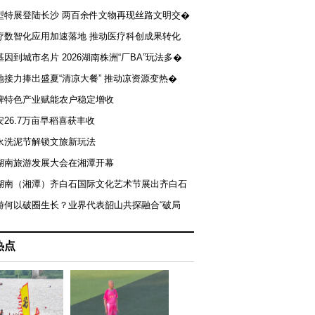
型特展登陆长沙 两百余件文物再现丝路文明交�
疗数智化应用加速落地 推动医疗科创成果转化
基因到城市名片 2026湖南株洲“厂BA”玩法多�
地接力捧出盛夏“清凉大餐” 推动凉资源变热�
牌特色产业赋能农户稳定增收
安26.7万亩早稻喜获丰收
永洗泥节解锁文旅新玩法
湖南旅游发展大会在湘潭开幕
届湖南（湘潭）齐白石国际文化艺术节展出齐白石
游何以破圈生长？业界代表韶山共探融合“破局
热点