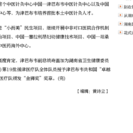
首个中医针灸中心中国—津巴布韦中医针灸中心以及中国
刻在
中心等，为津巴布韦培养首批本土中医针灸人才。
从湖
湖南
“小而美”民生项目，继续开展中非对口医院合作机制
花式
治项目、中国—塞拉利昂妇幼健康技术项目、中国—坦桑
中医药海外中心。
度肯定，津巴布韦副总统奇温加为湖南省卫生健康委员
)第19批援津医疗队全体队员授予津巴布韦共和国“卓越
医疗队颁发“金狮奖”奖章。(完)
【编辑：黄诗立】